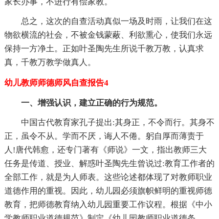
家长办事，不进行有偿家教。
总之，这次的自查活动真似一场及时雨，让我们在这
物欲横流的社会，不被金钱蒙蔽、利欲熏心，使我们永远
保持一方净土。正如叶圣陶先生所说千教万教，认真求
真，千教万教学做真人。
幼儿教师师德师风自查报告4
一、增强认识，建立正确的行为规范。
中国古代教育家孔子提出:其身正，不令而行。其身不
正，虽令不从。学而不厌，诲人不倦。躬自厚而薄责于
人!唐代韩愈，还专门著有《师说》
一文，指出教师三大
任务是传道、授业、解惑叶圣陶先生曾说过:教育工作者的
全部工作，就是为人师表。这些论述都体现了对教师职业
道德作用的重视。因此，幼儿园必须旗帜鲜明的重视师德
教育，把师德教育纳入幼儿园重要工作议程。根据《中小
学教师职业道德规范》制定《幼儿园教师职业道德条