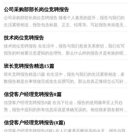
写起报告来就毫无头绪？下面是小编帮大家整理的岗...
公司采购部部长岗位竞聘报告
公司采购部部长岗位竞聘报告 随着个人素质的提升，报告与我们的
生活紧密相连，报告包含标题、正文、结尾等。写起报告来就毫无头
绪？下面是小编帮大家整理的公司采购部部长岗位竞...
技术岗位竞聘报告
技术岗位竞聘报告 在生活中，报告与我们愈发关系密切，我们在写
报告的时候要注意逻辑的合理性。那么什么样的报告才是有效的呢？
以下是小编整理的技术岗位竞聘报告，仅供参考，大家一...
班长竞聘报告精选15篇
班长竞聘报告精选15篇 在生活中，报告与我们的生活紧密相连，多
数报告都是在事情做完或发生后撰写的。那么你真正懂得怎么写好报
告吗？以下是小编整理的班长竞聘报告，仅供参考，大家...
信贷客户经理竞聘报告8篇
信贷客户经理竞聘报告8篇 在当下社会，报告的使用频率呈上升趋
势，报告中提到的所有信息应该是准确无误的。相信很多朋友都对写
报告感到非常苦恼吧，以下是小编帮大家整理的信贷客...
信贷客户经理竞聘报告(8篇)
信贷客户经理竞聘报告(8篇) 在人们素养不断提高的今天，报告与我