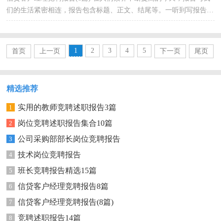
们的生活紧密相连，报告包含标题、正文、结尾等。一听到写报告就
拖延症懒癌齐复发？下面是小编精心整理的信贷客户...
1
2
3
4
5
首页
上一页
下一页
尾页
精选推荐
实用的教师竞聘述职报告3篇
1
岗位竞聘述职报告集合10篇
2
公司采购部部长岗位竞聘报告
3
技术岗位竞聘报告
4
班长竞聘报告精选15篇
5
信贷客户经理竞聘报告8篇
6
信贷客户经理竞聘报告(8篇)
7
竞聘述职报告14篇
8