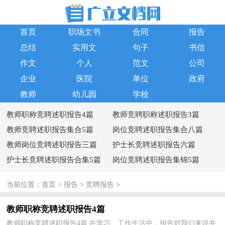
首页
职场文书
合同
报告
总结
实用文
句子
书信
作文
个人
范文
公司
企业
医院
单位
政府
教师
幼儿园
学校
教师职称竞聘述职报告4篇
教师竞聘职称述职报告3篇
教师竞聘述职报告集合5篇
岗位竞聘述职报告集合八篇
教师岗位竞聘述职报告三篇
护士长竞聘述职报告六篇
护士长竞聘述职报告合集5篇
岗位竞聘述职报告集锦5篇
>
当前位置：
首页
>
报告
>
竞聘报告
教师职称竞聘述职报告4篇
教师职称竞聘述职报告4篇 在学习、工作生活中，报告对我们来说并