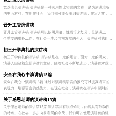
竞选班长演讲稿
竞选班长演讲稿 演讲稿是一种实用性比较强的文稿，是为演讲准备
的书面材料。在现在社会，我们都可能会用到演讲稿，在写之前，可
以先参考范文，以下是小编为大家整理的竞选班长演讲稿，...
晋升主管演讲稿
晋升主管演讲稿 演讲稿可以按照用途、性质等来划分，是演讲上一
个重要的准备工作。在社会一步步向前发展的今天，演讲稿对我们的
作用越来越大，你所见过的演讲稿是什么样的呢？以下...
初三开学典礼的演讲稿
初三开学典礼的演讲稿 演讲稿是在一定的场合，面对一定的听众，
演讲人围绕着主题讲话的文稿。随着社会不断地进步，演讲稿对我们
的作用越来越大，来参考自己需要的演讲稿吧！下面是小...
安全在我心中演讲稿15篇
安全在我心中演讲稿15篇 通过对演讲稿语言的推究可以提高语言的
表现力，增强语言的感染力。在现在社会，演讲稿在演讲中起到的作
用越来越大，那要怎么写好演讲稿呢？下面是小编为大...
关于感恩老师的演讲稿15篇
关于感恩老师的演讲稿15篇 演讲稿具有观点鲜明，内容具有鼓动性
的特点。在社会一步步向前发展的今天，我们可以使用演讲稿的机会