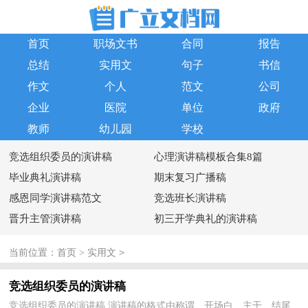
首页
职场文书
合同
报告
总结
实用文
句子
书信
作文
个人
范文
公司
企业
医院
单位
政府
教师
幼儿园
学校
竞选组织委员的演讲稿
心理演讲稿模板合集8篇
毕业典礼演讲稿
期末复习广播稿
感恩同学演讲稿范文
竞选班长演讲稿
晋升主管演讲稿
初三开学典礼的演讲稿
>
当前位置：
首页
>
实用文
竞选组织委员的演讲稿
竞选组织委员的演讲稿 演讲稿的格式由称谓、开场白、主干、结尾