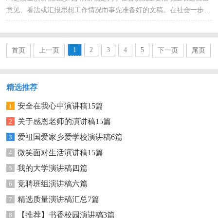
意见、看法或汇报思想工作情况而事先准备好的文稿。在社会一步步
向前发展的今天，越来越多人会去使用演讲稿，演...
1
2
3
4
5
首页
上一页
下一页
尾页
精选推荐
安全在我心中演讲稿15篇
1
关于感恩老师的演讲稿15篇
2
爱祖国爱家乡爱学校演讲稿6篇
3
微笑面对生活演讲稿15篇
4
我的大学演讲稿四篇
5
竞聘班组演讲稿六篇
6
精选质量演讲稿汇总7篇
7
【推荐】书香校园演讲稿3篇
8