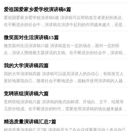
越来越多，大家知道演讲稿的格式吗？以下是小编为大...
爱祖国爱家乡爱学校演讲稿6篇
爱祖国爱家乡爱学校演讲稿6篇 演讲稿可以帮助发言者更好的表达。
在不断进步的社会中，演讲稿在演讲中起到的作用越来越大，还是对
演讲稿一筹莫展吗？以下是小编帮大家整理的爱祖国...
微笑面对生活演讲稿15篇
微笑面对生活演讲稿15篇 演讲稿是在一定的场合，面对一定的听
众，演讲人围绕着主题讲话的文稿。在不断进步的社会中，演讲稿在
演讲中起到的作用越来越大，相信写演讲稿是一个让许多...
我的大学演讲稿四篇
我的大学演讲稿四篇 演讲稿可以提高演讲人的自信心，有助发言人
更好地展现自己。随着社会不断地进步，接触并使用演讲稿的人越来
越多，相信许多人会觉得演讲稿很难写吧，以下是小编...
竞聘班组演讲稿六篇
竞聘班组演讲稿六篇 演讲稿的格式由称谓、开场白、主干、结尾等
几部分组成。在不断进步的时代，需要使用演讲稿的场合越来越多，
那么，怎么去写演讲稿呢？以下是小编为大家收集的竞...
精选质量演讲稿汇总7篇
精选质量演讲稿汇总7篇 演讲稿是为了在会议或重要活动上表达自己