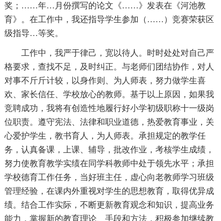
奖；……年…月份撰写的论文《……》发表在《河池教
育》。在工作中，我还指导学生参加（……）竞赛荣获区
级指导…等奖。
工作中，我严于律己，宽以待人。时时处处对自己严
格要求，查找不足，及时纠正。与老师们团结协作，对人
对事不斤斤计较，以身作则、为人师表，努力做学生喜
欢、家长信任、学校放心的教师。基于以上原因，如果我
竞聘成功，我将有创造性地履行好小学初级职称十一级岗
位职责。遵守宪法、法律和职业道德，热爱教育事业，关
心爱护学生，教书育人，为人师表。承担规定的教学任
务，认真备课，上课、辅导，批改作业，考核学生成绩，
努力使教育教学实绩在同学科教师中处于领先水平；承担
学校德育工作任务，当好班主任，虚心向老教师学习班级
管理经验，在课内外重视对学生的思想教育，取得优异成
绩。结合工作实际，不断更新教育观念和知识，提高业务
能力，掌握新的教育理论、手段和方法，积极参加继续教