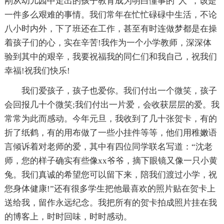
刚从幼儿园中走出的孩子教育成为明白懂事的“人”，该是
一件多么艰难的事情。我们常年在忙忙碌碌中生活，不论
八小时内外，下了班还在工作，甚至有时连做梦都是在操
着孩子们的心，实在辛苦!我作为一个小学教师，深深体
验到其中的艰辛，我要祝福我的同仁们和我自己，祝我们
幸福!祝我们快乐!
我们爱孩子，孩子也爱你。我们付出一个微笑，孩子
会回报几十个微笑;我们付出一片爱，会收获层层的爱。我
常常为此而感动。今年元旦，我收到了几十张贺卡，有的
折了纸鹤，有的用布做了一些小挂件等等，他们用稚嫩语
言倾诉着对老师的爱，其中有四位同学联名写道：“沈老
师，您的样子确实有些像xx爷爷，摘下眼镜又像一只小黄
兔。我们真诚的希望您可以留下来，陪我们渡过小学，祝
您身体健康!”还有很多学生把他最喜欢的照片贴在贺卡上
送给我，留作永远纪念。我把所有的贺卡拍成照片挂在我
的博客上，时时回味，时时感动。