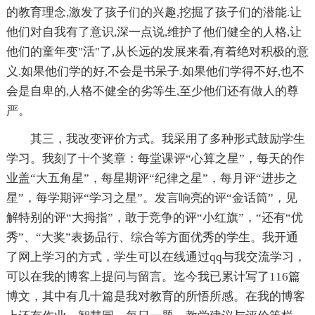
的教育理念,激发了孩子们的兴趣,挖掘了孩子们的潜能.让
他们对自我有了意识,深一点说,维护了他们健全的人格,让
他们的童年变"活"了,从长远的发展来看,有着绝对积极的意
义.如果他们学的好,不会是书呆子.如果他们学得不好,也不
会是自卑的,人格不健全的劣等生,至少他们还有做人的尊
严。
其三，我改变评价方式。我采用了多种形式鼓励学生
学习。我刻了十个奖章：每堂课评“心算之星”，每天的作
业盖“大五角星”，每星期评“纪律之星”，每月评“进步之
星”，每学期评“学习之星”。发言响亮的评“金话筒”，见
解特别的评“大拇指”，敢于竞争的评“小红旗”，“还有“优
秀”、“大奖”表扬品行、综合等方面优秀的学生。我开通
了网上学习的方式，学生可以在线通过qq与我交流学习，
可以在我的博客上提问与留言。迄今我已累计写了116篇
博文，其中有几十篇是我对教育的所悟所感。在我的博客