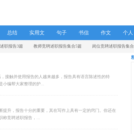
总结
实用文
句子
书信
作文
个人
述职报告3篇
教师竞聘述职报告集合5篇
岗位竞聘述职报告集合
学校
岗位竞聘述职报告集锦5篇
提高，接触并使用报告的人越来越多，报告具有语言陈述性的特
小编帮大家整理的护...
养不断提升，报告十分的重要，其在写作上具有一定的窍门。你还在
称竞聘述职报告，...