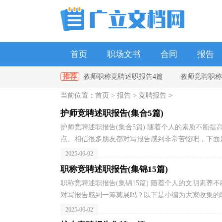
首页
职场文书
合同
报告
推荐
教师职称竞聘述职报告4篇
教师竞聘职称
单位
政府
教师
幼儿园
>
当前位置：
首页
>
报告
>
竞聘报告
聘述职报告六篇
护士长竞聘述职报告合集5篇
护师竞聘述职报告(集合5篇)
护师竞聘述职报告(集合5篇) 随着个人的素质不断
点。相信很多朋友都对写报告感到非常苦恼吧，下面是
2025-06-02
职称竞聘述职报告(集锦15篇)
职称竞聘述职报告(集锦15篇) 随着个人的文明素
对写报告感到一筹莫展吗？以下是小编为大家收集的职
2025-06-02