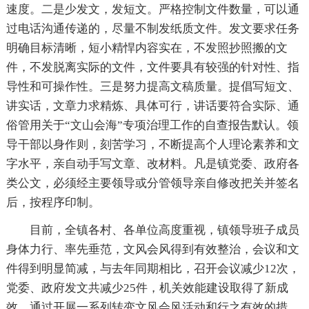
速度。二是少发文，发短文。严格控制文件数量，可以通
过电话沟通传递的，尽量不制发纸质文件。发文要求任务
明确目标清晰，短小精悍内容实在，不发照抄照搬的文
件，不发脱离实际的文件，文件要具有较强的针对性、指
导性和可操作性。三是努力提高文稿质量。提倡写短文、
讲实话，文章力求精炼、具体可行，讲话要符合实际、通
俗管用关于“文山会海”专项治理工作的自查报告默认。领
导干部以身作则，刻苦学习，不断提高个人理论素养和文
字水平，亲自动手写文章、改材料。凡是镇党委、政府各
类公文，必须经主要领导或分管领导亲自修改把关并签名
后，按程序印制。
目前，全镇各村、各单位高度重视，镇领导班子成员
身体力行、率先垂范，文风会风得到有效整治，会议和文
件得到明显简减，与去年同期相比，召开会议减少12次，
党委、政府发文共减少25件，机关效能建设取得了新成
效。通过开展一系列转变文风会风活动和行之有效的措