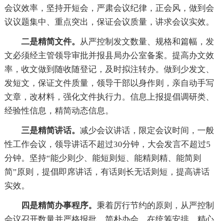
会议效率，坚持开短会，严肃会议纪律，正会风，做到会
议议题集中、重点突出，保证会议质量，讲求会议实效。
二是精简文件。
从严控制发文数量、规格和篇幅，发
文必须经主管领导审批并报县局办公室备案。提高办文效
率，收文做到随收随登记，及时拟注转办。做到少发文、
发短文，保证文件质量，领导干部以身作则，亲自动手写
文章，改材料，强化文件执行力。信息上报提倡调研类、
经验性信息，精简动态信息。
三是精简讲话。
减少会议讲话，限定会议时间，一般
性工作会议，领导讲话不超过30分钟，大会发言不超过5
分钟。坚持“能少则少、能短则短、能精则精、能简则
简”原则，提倡即席讲话，有话则长无话则短，提高讲话
实效。
四是精简办事程序。
秉着厉行节约的原则，从严控制
会议召开数量并严格报批。简朴办会，在统筹安排、精心