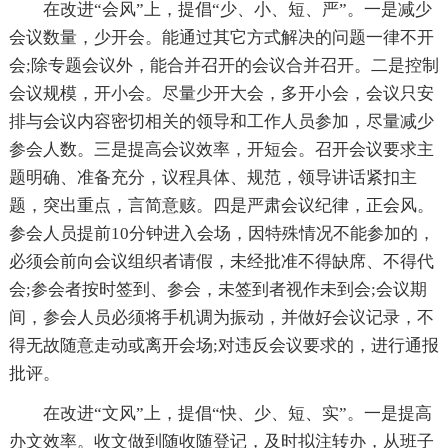
在改进“会风”上，提倡“少、小、短、严”。一是减少
会议数量，少开会。能通过其它方式解决的问题一律不开
会;除专题会议外，能合并召开的会议合并召开。二是控制
会议规模，开小会。尽量少开大会，多开小会，会议只安
排与会议内容密切相关的领导和工作人员参加，尽量减少
参会人数。三是提高会议效率，开短会。召开会议要求主
题明确、准备充分，议程具体、规范，领导讲话紧扣主
题，突出重点，言简意赅。四是严肃会议纪律，正会风。
参会人员提前10分钟进入会场，因特殊情况不能参加的，
必须会前向会议组织者请假，未经批准不得缺席、不得代
会;参会者按时签到、参会，未签到者视作未到会;会议期
间，参会人员必须将手机调为振动，并做好会议记录，不
得无故随意走动或离开会场;对违反会议要求的，进行通报
批评。
在改进“文风”上，提倡“快、少、短、实”。一是提高
办文效率。收文做到随收随登记，及时拟注转办，从班子