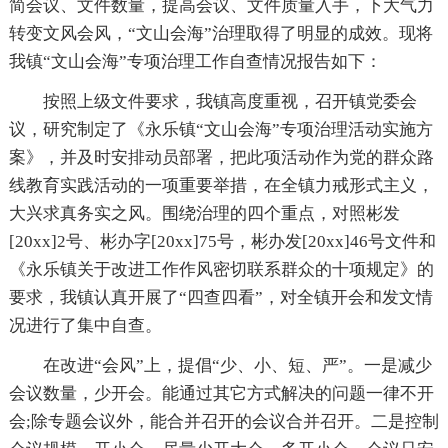
简会议、文件数量，提高会议、文件质量入手，下大气力
转变文风会风，“文山会海”治理取得了明显的成效。现将
我镇“文山会海”专项治理工作自查情况报告如下：
按照上级文件要求，我镇高度重视，召开镇党委会
议，研究制定了《永乐镇“文山会海”专项治理活动实施方
案》，并及时安排动员部署，把此项活动作为党的群众路
线教育实践活动的一项重要举措，在全镇力戒形式主义，
大兴求真务实之风。围绕治理的四个重点，对照彬发
[20xx]2号、彬办字[20xx]75号，彬办发[20xx]46号文件和
《永乐镇关于改进工作作风密切联系群众的十项规定》的
要求，我镇认真开展了“四查四看”，对全镇开会和发文情
况进行了集中自查。
在改进“会风”上，提倡“少、小、短、严”。一是减少
会议数量，少开会。能通过其它方式解决的问题一律不开
会;除专题会议外，能合并召开的会议合并召开。二是控制