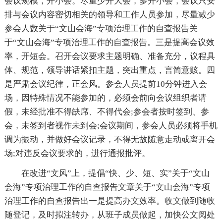
会议规模，开小会。尽量少开大会，多开小会，会议只安
排与会议内容密切相关的领导和工作人员参加，尽量减少
参会人数关于“文山会海”专项治理工作的自查报告关
于“文山会海”专项治理工作的自查报告。三是提高会议效
率，开短会。召开会议要求主题明确、准备充分，议程具
体、规范，领导讲话紧扣主题，突出重点，言简意赅。四
是严肃会议纪律，正会风。参会人员提前10分钟进入会
场，因特殊情况不能参加的，必须会前向会议组织者请
假，未经批准不得缺席、不得代会;参会者按时签到、参
会，未签到者视作未到会;会议期间，参会人员必须将手机
调为振动，并做好会议记录，不得无故随意走动或离开会
场;对违反会议要求的，进行通报批评。
在改进“文风”上，提倡“快、少、短、实”关于“文山
会海”专项治理工作的自查报告文章关于“文山会海”专项
治理工作的自查报告出一是提高办文效率。收文做到随收
随登记，及时拟注转办，从班子成员做起，加快公文阅处