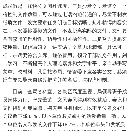
成员做起，加快公文阅处速度。二是少发文，发短文。严
格控制文件数量，可以通过电话沟通传递的，尽量不制发
纸质文件。发文要求任务明确目标清晰，短小精悍内容实
在，不发照抄照搬的文件，不发脱离实际的文件，文件要
具有较强的针对性、指导性和可操作性。三是努力提高文
稿质量。提倡写短文、讲实话，文章力求精炼、具体可
行，讲话要符合实际、通俗管用。领导干部以身作则，刻
苦学习，不断提高个人理论素养和文字水平，亲自动手写
文章、改材料。凡是旅游局、恰管委下发各类公文，必须
经主要领导亲自修改把关并签名后，按程序印制。
目前，全局各科室、各景区高度重视，局领导班子成
员身体力行、率先垂范，文风会风得到有效整治，会议和
文件得到明显简减，与去年同期相比，以本单位名义召开
会议数下降33%，以本单位名义举办的活动数量一致，以
本单位名义印发的文件下降18.7%，本单位牵头印发纸质