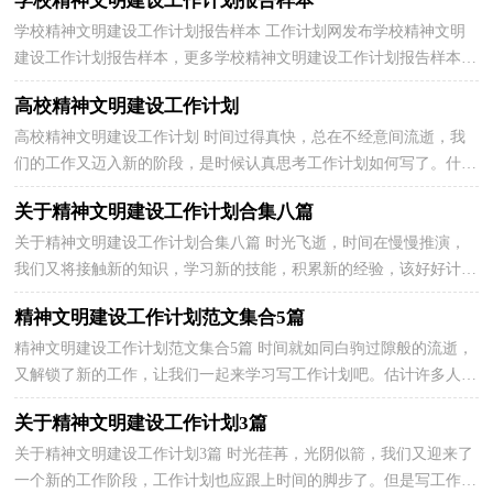
学校精神文明建设工作计划报告样本
学校精神文明建设工作计划报告样本 工作计划网发布学校精神文明
建设工作计划报告样本，更多学校精神文明建设工作计划报告样本相
关信息请访问工作计划网工作计划频道。一、指...
高校精神文明建设工作计划
高校精神文明建设工作计划 时间过得真快，总在不经意间流逝，我
们的工作又迈入新的阶段，是时候认真思考工作计划如何写了。什么
样的工作计划才是好的工作计划呢？以下是小编为大家...
关于精神文明建设工作计划合集八篇
关于精神文明建设工作计划合集八篇 时光飞逝，时间在慢慢推演，
我们又将接触新的知识，学习新的技能，积累新的经验，该好好计划
一下接下来的工作了！什么样的工作计划才是好的工作计划...
精神文明建设工作计划范文集合5篇
精神文明建设工作计划范文集合5篇 时间就如同白驹过隙般的流逝，
又解锁了新的工作，让我们一起来学习写工作计划吧。估计许多人是
想得很多，但不会写，下面是小编整理的精神文明建设...
关于精神文明建设工作计划3篇
关于精神文明建设工作计划3篇 时光荏苒，光阴似箭，我们又迎来了
一个新的工作阶段，工作计划也应跟上时间的脚步了。但是写工作计