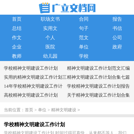
首页
职场文书
合同
报告
总结
实用文
句子
书信
作文
个人
范文
公司
企业
医院
单位
政府
教师
幼儿园
学校
学校精神文明建设工作计划
精神文明建设工作计划范文汇编
实用的精神文明建设工作计划三
5篇
精神文明建设工作计划合集七篇
篇
14年学校精神文明建设工作计
学校精神文明建设工作计划报告
划格式
高校精神文明建设工作计划
样本
关于精神文明建设工作计划合集
八篇
>
当前位置：
首页
>
单位
>
精神文明建设
学校精神文明建设工作计划
学校精神文明建设工作计划 时间过得可真快，从来都不等人，我们