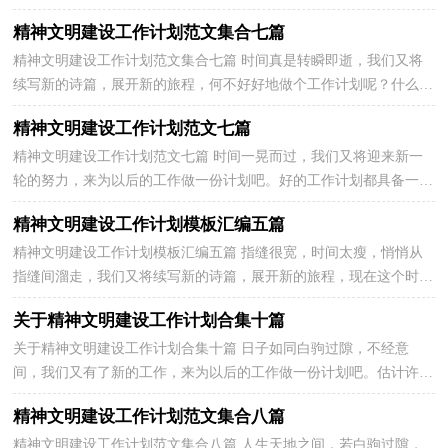
划基本的方法论，你掌握了吗？下面是关于精神文明建设...
精神文明建设工作计划范文集合七篇
精神文明建设工作计划范文集合七篇 时间真是转瞬即逝，我们又将
续写新的诗篇，展开新的旅程，何不好好地做个工作计划呢？什么样
的工作计划是你的领导或者老板所期望看到的呢？下面是...
精神文明建设工作计划范文七篇
精神文明建设工作计划范文七篇 时间一晃而过，我们又将迎来新一
轮的努力，来为以后的工作做一份计划吧。好的工作计划都具备一些
什么特点呢？下面是小编为大家整理的精神文明建设...
精神文明建设工作计划模板汇编五篇
精神文明建设工作计划模板汇编五篇 指缝很宽，时间太瘦，悄悄从
指缝间溜走，我们又将续写新的诗篇，展开新的旅程，现在这个时
候，你会有怎样的计划呢？什么样的工作计划才是好的工作计划...
关于精神文明建设工作计划合集十篇
关于精神文明建设工作计划合集十篇 日子如同白驹过隙，不经意
间，我们又有了新的工作，来为以后的工作做一份计划吧。估计许多
人是想得很多，但不会写，下面是小编整理的精神文明建设...
精神文明建设工作计划范文集合八篇
精神文明建设工作计划范文集合八篇 人生天地之间，若白驹过隙，