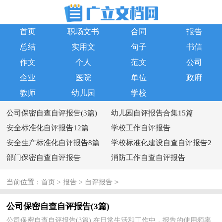
首页
职场文书
合同
报告
总结
实用文
句子
书信
作文
个人
范文
公司
企业
医院
单位
政府
教师
幼儿园
学校
公司保密自查自评报告(3篇)
幼儿园自评报告合集15篇
安全标准化自评报告12篇
学校工作自评报告
安全生产标准化自评报告8篇
学校标准化建设自查自评报告2
部门保密自查自评报告
篇
消防工作自查自评报告
>
当前位置：
首页
>
报告
>
自评报告
公司保密自查自评报告(3篇)
公司保密自查自评报告(3篇) 在日常生活和工作中，报告的使用频率