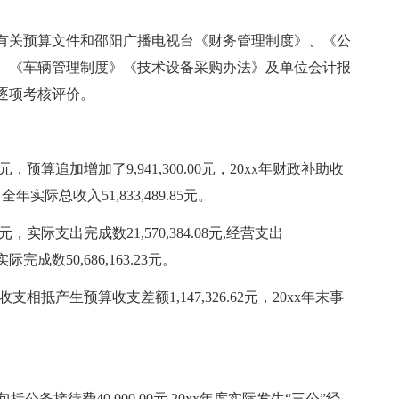
有关预算文件和邵阳广播电视台《财务管理制度》、《公
、《车辆管理制度》《技术设备采购办法》及单位会计报
逐项考核评价。
00元，预算追加增加了9,941,300.00元，20xx年财政补助收
7元，全年实际总收入51,833,489.85元。
0元，实际支出完成数21,570,384.08元,经营支出
际完成数50,686,163.23元。
xx年收支相抵产生预算收支差额1,147,326.62元，20xx年末事
仅包括公务接待费40,000.00元,20xx年度实际发生“三公”经