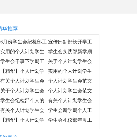
精华推荐
6月份学生会纪检部工
宣传部副部长开学工
作计划
作计划,宣传部副部长
实用的个人计划学生
学生会实践部新学期
工作计划
会锦集6篇
工作计划
学生会干事下学期工
关于个人计划学生会
作计划
汇总7篇
【精华】个人计划学
实用的个人计划学生
生会范文集合七篇
会范文八篇
有关个人计划学生会
个人计划学生会范文
范文汇编9篇
集锦7篇
关于个人计划学生会
个人计划学生会范文
模板7篇
汇编9篇
学生会纪检部个人的
有关个人计划学生会
工作计划范文
汇总10篇
有关个人计划学生会
学生会新学期个人工
范文锦集十篇
作计划
【精华】个人计划学
学生会礼仪部年度工
生会四篇
作计划