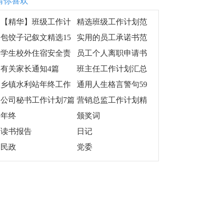
猜你喜欢
【精华】班级工作计
精选班级工作计划范
划汇编7篇
文九篇
包饺子记叙文精选15
实用的员工承诺书范
篇
文集锦十篇
学生校外住宿安全责
员工个人离职申请书
任书
(汇编15篇)
有关家长通知4篇
班主任工作计划汇总
九篇
乡镇水利站年终工作
通用人生格言警句59
总结
句
公司秘书工作计划7篇
营销总监工作计划精
选15篇
年终
颁奖词
读书报告
日记
民政
党委