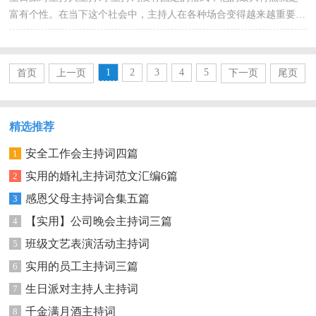
富有个性。在当下这个社会中，主持人在各种场合变得越来越重要，
现在你是否对主持词一筹莫展呢？下面是小编为大家收...
1
2
3
4
5
首页
上一页
下一页
尾页
精选推荐
安全工作会主持词四篇
1
实用的婚礼主持词范文汇编6篇
2
感恩父母主持词合集五篇
3
【实用】公司晚会主持词三篇
4
班级文艺表演活动主持词
5
实用的员工主持词三篇
6
生日派对主持人主持词
7
千金满月酒主持词
8