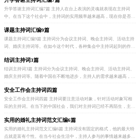
升学答谢主持词汇编7篇
升学答谢主持词汇编7篇 主持人在台上表演的灵魂就表现在主持词
中。在当下这个社会中，主持词的实用频率越来越高，现在你是否对
主持词一筹莫展呢？以下是小编为大家收集的升学答谢...
课题主持词汇编9篇
课题主持词汇编9篇 主持词分为会议主持词、晚会主持词、活动主持
词、婚庆主持词等。在如今这个时代，各种集会中主持词起到的作用
越来越大，那么如何把主持词做到重点主题呢？下面...
结训主持词3篇
结训主持词3篇 主持词分为会议主持词、晚会主持词、活动主持词、
婚庆主持词等。随着中国在不断地进步，主持人的需求越来越高，相
信许多人会觉得主持词很难写吧，以下是小编为大家...
安全工作会主持词四篇
安全工作会主持词四篇 主持词要注意活动对象，针对活动对象写相
应的主持词。在当下的中国社会，我们对主持词已经不再陌生，主持
要好好准备自己的主持词，以下是小编整理的安全工作...
实用的婚礼主持词范文汇编6篇
实用的婚礼主持词范文汇编6篇 主持词没有固定的格式，他的最大特
点就是富有个性。在当今社会生活中，主持人参与的事情越来越多，