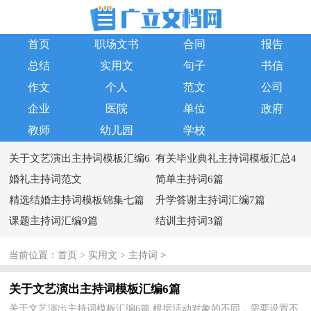
首页
职场文书
合同
报告
总结
实用文
句子
书信
作文
个人
范文
公司
企业
医院
单位
政府
教师
幼儿园
学校
关于文艺演出主持词模板汇编6
有关毕业典礼主持词模板汇总4
篇
婚礼主持词范文
篇
简单主持词6篇
精选结婚主持词模板锦集七篇
升学答谢主持词汇编7篇
课题主持词汇编9篇
结训主持词3篇
>
当前位置：
首页
>
实用文
>
主持词
关于文艺演出主持词模板汇编6篇
关于文艺演出主持词模板汇编6篇 根据活动对象的不同，需要设置不