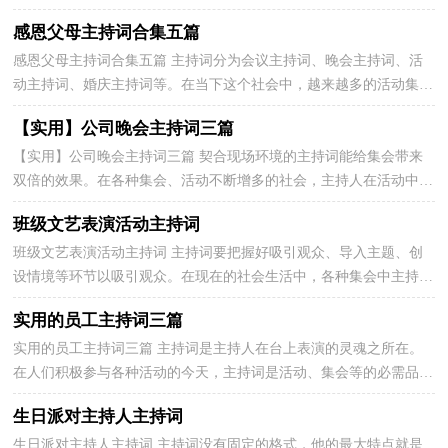
相信写主持词是一个让许多人都头痛的问题，下面是小...
感恩父母主持词合集五篇
感恩父母主持词合集五篇 主持词分为会议主持词、晚会主持词、活
动主持词、婚庆主持词等。在当下这个社会中，越来越多的活动集会
都要用到主持人，好的主持词是什么样的呢？以下是...
【实用】公司晚会主持词三篇
【实用】公司晚会主持词三篇 契合现场环境的主持词能给集会带来
双倍的效果。在各种集会、活动不断增多的社会，主持人在活动中起
到的作用越来越大，那么如何把主持词做到重点主...
班级文艺表演活动主持词
班级文艺表演活动主持词 主持词要把握好吸引观众、导入主题、创
设情境等环节以吸引观众。在现在的社会生活中，各种集会中主持词
起到的作用越来越大，写主持词需要注意哪些问题...
实用的员工主持词三篇
实用的员工主持词三篇 主持词是主持人在台上表演的灵魂之所在。
在人们积极参与各种活动的今天，主持词是活动、集会等的必需品，
相信大家又在为写主持词犯愁了吧！以下是小编为大...
生日派对主持人主持词
生日派对主持人主持词 主持词没有固定的格式，他的最大特点就是