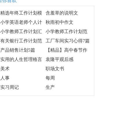
猜你喜欢
精选年终工作计划模
含羞草的说明文
板汇编七篇
小学英语老师个人计
秋雨初中作文
划(通用13篇)
小学教师工作计划汇
小学教师工作计划范
编十篇
文
有关银行工作计划范
工厂车间实习心得7篇
文合集10篇
产品销售计划5篇
【精品】高中春节作
文集锦六篇
实用的人生哲理格言
袁隆平观后感
汇编63条
美术
职场文书
人事
每周
实习周记
生产