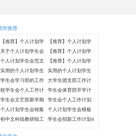
精华推荐
【推荐】个人计划学
【推荐】个人计划学
生会4篇
生会8篇
关于个人计划学生会
【推荐】个人计划学
锦集六篇
生会九篇
个人计划学生会范文
【推荐】个人计划学
汇编七篇
生会六篇
实用的个人计划学生
实用的个人计划学生
会汇总十篇
会范文十篇
学生会学习部的工作
大学生团支部工作计
计划范文4篇
划样本
校学生会个人工作计
学生会体育部开学计
划
划-
学生会文艺部新学期
学生会个人工作计划
工作计划范文
个人计划学生会锦集
个人计划学生会模板
十篇
合集6篇
初中文科组教研组工
学生会招新工作计划4
作计划
篇