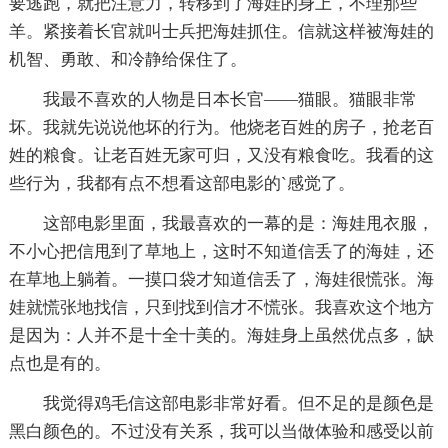
要逃跑，就把注意力，转移到了海娃的身上，不理那些
羊。紧接着长官就叫士兵把海娃抓住。信就这样被海娃的
机智、勇敢、和冷静给保住了。
我最不喜欢的人物是日本长官——猫眼。猫眼非常
坏。我就先说说他坏的行为。他烧老百姓的房子，抢老百
姓的粮食。让老百姓无家可归，又没有粮食吃。我看的这
些行为，我都有点不想看这部电影的`感觉了。
这部电影里面，我最喜欢的一幕的是：海娃甩衣服，
不小心把信甩到了草地上，这时不知道信丢了的海娃，还
在草地上躺着。一摸口袋才知道信丢了，海娃很慌张。海
娃就慌张地找信，只到找到信才不慌张。我喜欢这个地方
是因为：人并不是十全十美的。海娃身上虽然优点多，缺
点也是有的。
我觉得鸡毛信这部电影非常好看。但不足的是颜色是
黑白颜色的。不过没有关系，我可以当做体验和感受以前