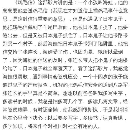
《鸡毛信》这部影片讲的是：一个小孩叫海娃，他的
爸爸要他去送鸡毛信（我现在才知道信上插鸡毛事什么意
思，是这封信很重要的意思），但是他遇见了日本鬼子，
他把鸡毛信藏到了羊尾巴后面，他被日本鬼子捉了，他要
逃出去，但是又被日本鬼子抓住了，日本鬼子让他带路带
到另一个村子，然后海娃把日本鬼子带到了陷阱里，他把
信交给了张连长，海娃受了伤，也因为累、饿所以晕倒
了，因为海娃的信送的及时，张连长带人把小鬼子的炮楼
给端了，日本鬼子就全军覆灭了。看了这部影片，我感觉
海娃很勇敢，遇到事情会随机应变，一个十四岁的孩子能
躲过鬼子的严密搜查，机智的把鸡毛信安全的送到八路军
张连长的手里真是不简单。想想以前爸爸叫我多写生字，
多读书的时候，我总是怕多写几个字、多读几篇文章，经
常随便糊弄，有时还偷懒，使我感到很惭愧，于是我悄悄
地在心里暗下决心：以后要多写字，多读书，认真听课，
多学知识，将来作个对祖国对社会有用的人。