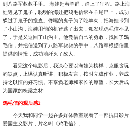
到八路军叔叔手里。 海娃赶着羊群，踏上了征程。路上海
娃遇见了鬼子，聪明的海娃把鸡毛信绑在羊尾巴上，成功
躲过了鬼子的搜查。馋嘴的鬼子为了吃羊肉，把海娃带到
了小山沟，海娃用他的机智逃了出去，却发现鸡毛信不见
了，于是又返回了山沟里。他凭借自己的勇敢，找回了鸡
毛信，并把信送到了八路军叔叔的手中，八路军根据信里
提供的情报，成功地歼灭了敌人。
看完这个电影后，我决心要以海娃为榜样，克服贪玩
的缺点，上课认真听讲、积极发言，按时完成作业，养成
持之以恒的好习惯。不辜负老师和家长的厚望，长大后成
为国家的栋梁之材!
鸡毛信的观后感2
今天我和同学一起在多媒体教室观看了一部抗日影片
爱国主义影片，片名叫《鸡毛信》。