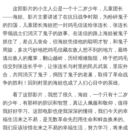
这部影片的小主人公是一个十二岁少年，儿童团长
——海娃。影片主要讲述了在抗日战争时期，为粉碎鬼子
的扫荡，儿童团长海娃把一封鸡毛信送给张连长，张连长
带领战士们消灭了鬼子的故事。在送信的路上海娃被鬼子
抓住了，差点儿丧命，但海娃凭借他的聪明才智，和鬼子
周旋，多次巧妙地把鸡毛信藏在敌人想不到的地方，最终
逃出敌人的魔掌，翻山越岭，历经艰难险阻，终于把鸡毛
信交到张连长手中，让张连长与村里的民兵武装，里应外
合，共同消灭了鬼子，捣毁了鬼子的老巢，取得了革命战
争的胜利！回到村里的海娃也成了人们心目中的英雄。
看了这部影片，我想了很久，海娃，一个只有十二岁
的少年，有那样的胆识和智慧，真让人佩服和敬仰，值得
我好好学习。这部电影也使我深深的懂得，我们今天的幸
福生活来之不易，是无数革命先烈用生命和鲜血换来的。
我们应该珍惜在来之不易的幸福生活，努力学习，将来成