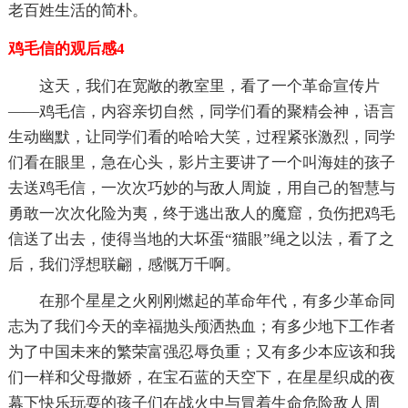
老百姓生活的简朴。
鸡毛信的观后感4
这天，我们在宽敞的教室里，看了一个革命宣传片
——鸡毛信，内容亲切自然，同学们看的聚精会神，语言
生动幽默，让同学们看的哈哈大笑，过程紧张激烈，同学
们看在眼里，急在心头，影片主要讲了一个叫海娃的孩子
去送鸡毛信，一次次巧妙的与敌人周旋，用自己的智慧与
勇敢一次次化险为夷，终于逃出敌人的魔窟，负伤把鸡毛
信送了出去，使得当地的大坏蛋“猫眼”绳之以法，看了之
后，我们浮想联翩，感慨万千啊。
在那个星星之火刚刚燃起的革命年代，有多少革命同
志为了我们今天的幸福抛头颅洒热血；有多少地下工作者
为了中国未来的繁荣富强忍辱负重；又有多少本应该和我
们一样和父母撒娇，在宝石蓝的天空下，在星星织成的夜
幕下快乐玩耍的孩子们在战火中与冒着生命危险敌人周