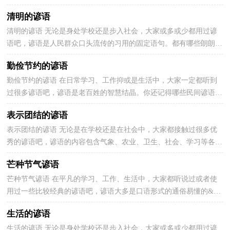
是小编为大家收集的清明节谚语，仅供参考，欢迎大家阅...
清明的谚语
清明的谚语 无论是身处学校还是步入社会，大家或多或少都用过谚
语吧，谚语是人民群众口头流传的习用的固定语句。都有哪些朗朗上
口的经典谚语呢？下面是小编精心整理的清明的谚语，...
勤俭节约的谚语
勤俭节约的谚语 在日常学习、工作抑或是生活中，大家一定都听到
过很多谚语吧，谚语是老百姓的智慧结晶。你还记得哪些民间谚语
呢？下面是小编收集整理的勤俭节约的谚语，供大家参考...
表示团结的谚语
表示团结的谚语 无论是在学校还是在社会中，大家都接触过很多优
秀的谚语吧，谚语的内容包含气象、农业、卫生、社会、学习等各个
方面。你知道都有哪些经典谚语吗？以下是小编整理...
芒种节气谚语
芒种节气谚语 在平凡的学习、工作、生活中，大家都听说过或者使
用过一些比较经典的谚语吧，谚语大多是口语形式的通俗易懂的&#0
39;短句或韵语。你还记得哪些谚语呢？下面是小编整理的芒...
生活的谚语
生活的谚语 无论是身处学校还是步入社会，大家或多或少都用过谚