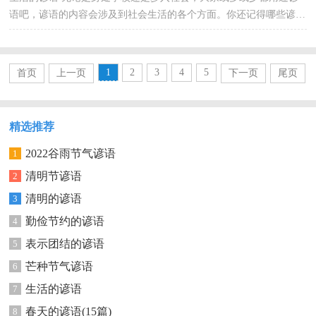
语吧，谚语的内容会涉及到社会生活的各个方面。你还记得哪些谚语
呢？下面是小编为大家收集的生活的谚语，欢迎大家分...
1
2
3
4
5
首页
上一页
下一页
尾页
精选推荐
2022谷雨节气谚语
1
清明节谚语
2
清明的谚语
3
勤俭节约的谚语
4
表示团结的谚语
5
芒种节气谚语
6
生活的谚语
7
春天的谚语(15篇)
8