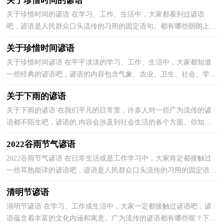
关于珍惜时间的谚语
关于珍惜时间的谚语 在学习、工作、生活中，大家都看到过谚语
吧，谚语是人民群众口头流传的习用的固定语句。都有哪些朗朗上口
的经典谚语呢？下面是小编收集整理的关于珍惜时间的...
关于珍惜时间谚语
关于珍惜时间谚语 在平平淡淡的学习、工作、生活中，大家都知道
一些经典的谚语吧，谚语的内容包含气象、农业、卫生、社会、学习
等各个方面。广为流传的谚语都有哪些呢？下面是小...
关于下雨的谚语
关于下雨的谚语 在我们平凡的日常里，许多人对一些广为流传的谚
语都不陌生吧，谚语的.内容会涉及到社会生活的各个方面。你知道
民间谚语都有哪些吗？下面是小编为大家收集的关于下...
2022谷雨节气谚语
2022谷雨节气谚语 在日常生活或是工作学习中，大家肯定都接触过
一些耳熟能详的谚语吧，谚语是人民群众口头流传的习用的固定语
句。你还记得哪些民间谚语呢？以下是小编为大家整理...
清明节谚语
清明节谚语 在学习、工作或生活中，大家一定都接触过谚语吧，谚
语蕴含着丰富的文化内涵和寓意。广为流传的谚语都有哪些呢？下面