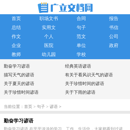
首页
职场文书
合同
报告
总结
实用文
句子
书信
作文
个人
范文
公司
企业
医院
单位
政府
教师
幼儿园
学校
勤奋学习谚语
经典英语谚语
描写天气的谚语
有关于看风识天气的谚语
关于夏天的谚语
关于珍惜时间的谚语
关于珍惜时间谚语
关于下雨的谚语
>
当前位置：
首页
>
句子
>
谚语
勤奋学习谚语
勤奋学习谚语 在平平淡淡的学习、工作、生活中，大家都看到过谚