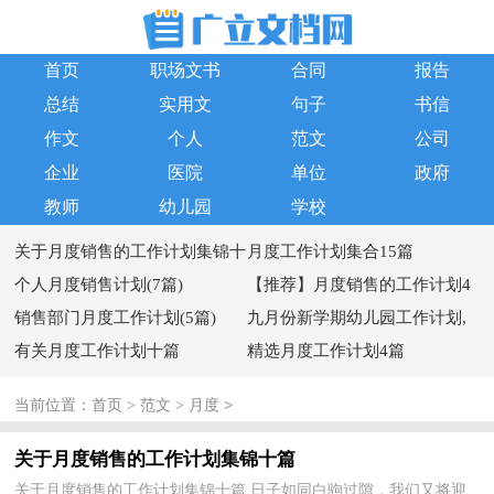
首页
职场文书
合同
报告
总结
实用文
句子
书信
作文
个人
范文
公司
企业
医院
单位
政府
教师
幼儿园
学校
关于月度销售的工作计划集锦十
月度工作计划集合15篇
篇
个人月度销售计划(7篇)
【推荐】月度销售的工作计划4
销售部门月度工作计划(5篇)
篇
九月份新学期幼儿园工作计划,
有关月度工作计划十篇
九月份新学期幼儿园园务教师工
精选月度工作计划4篇
作计划
>
当前位置：
首页
>
范文
>
月度
关于月度销售的工作计划集锦十篇
关于月度销售的工作计划集锦十篇 日子如同白驹过隙，我们又将迎