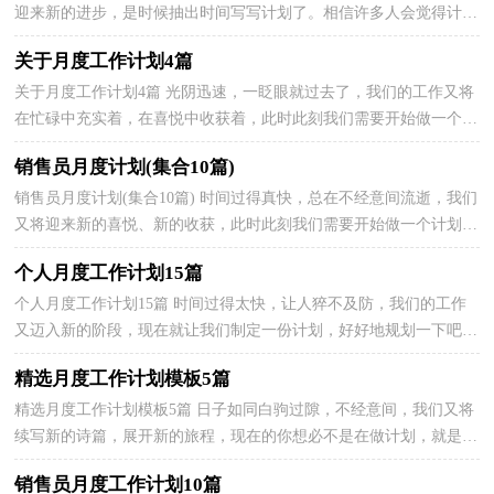
迎来新的进步，是时候抽出时间写写计划了。相信许多人会觉得计划
很难写？下面是小编收集整理的月度工作计划4篇，仅供...
关于月度工作计划4篇
关于月度工作计划4篇 光阴迅速，一眨眼就过去了，我们的工作又将
在忙碌中充实着，在喜悦中收获着，此时此刻我们需要开始做一个计
划。那么我们该怎么去写计划呢？以下是小编精心整理的...
销售员月度计划(集合10篇)
销售员月度计划(集合10篇) 时间过得真快，总在不经意间流逝，我们
又将迎来新的喜悦、新的收获，此时此刻我们需要开始做一个计划。
那么你真正懂得怎么写好计划吗？下面是小编为大家...
个人月度工作计划15篇
个人月度工作计划15篇 时间过得太快，让人猝不及防，我们的工作
又迈入新的阶段，现在就让我们制定一份计划，好好地规划一下吧。
相信许多人会觉得计划很难写？下面是小编为大家收集的...
精选月度工作计划模板5篇
精选月度工作计划模板5篇 日子如同白驹过隙，不经意间，我们又将
续写新的诗篇，展开新的旅程，现在的你想必不是在做计划，就是在
准备做计划吧。相信大家又在为写计划犯愁了？以下是小编...
销售员月度工作计划10篇