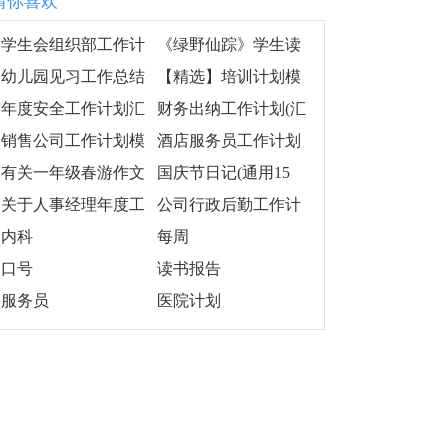
猜你喜欢
工作计划
学生会组织部工作计
《绿野仙踪》学生读
划(15篇)
书笔记
幼儿园见习工作总结
【精选】培训计划模
板汇总十篇
年度安全工作计划汇
财务出纳工作计划(汇
编6篇
编15篇)
销售公司工作计划模
酒店服务员工作计划
板合集7篇
(11篇)
有关一年级春游作文
国庆节日记(通用15
300字汇编8篇
篇)
关于人事经理年度工
公司行政后勤工作计
作计划三篇
划范文
内科
每周
口号
读书报告
服务员
医院计划