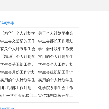
精华推荐
【精华】个人计划学
关于个人计划学生会
生会范文合集10篇
四篇
学生会文艺部的工作
学生会部长工作规划
计划（通用10篇）
范本
有关个人计划学生会
学生会外联部工作安
汇总5篇
排计划范文
【精华】个人计划学
实用的个人计划学生
生会模板十篇
会集合6篇
学生会劳卫部工作计
学生会个人工作计划
划3篇
范文（精选10篇）
学生会月份工作计划
学生会组织部工作计
划书样本
实用的个人计划学生
实用的个人计划学生
会模板汇总10篇
会模板汇编9篇
团组织部工作计划
化学院系学生会工作
计划开头
6月份学生会纪检部工
宣传部副部长开学工
作计划
作计划,宣传部副部长