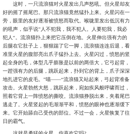
这时，一只流浪猫对火星发出几声怒吼。但火星却友
好的摇了摇尾巴。那只流浪猫竟然猛扑上来。火星闪在一
旁，眼里的友好逐渐被愤怒而取代。喉咙里发出低沉有力
的吼声，似乎说”人不犯我，我不犯人。人要犯我，我必
犯人“。流浪猫扑上来把它压倒在地。火星伸出强有力的
后腿在它肚子上，狠狠踹了它一脚，流浪猫连连后退，看
准里火星的腹部亮出爪子猛扑上去。火星闪过，愤怒的竖
起全身的毛，体型几乎膨胀是以前的两倍大，它弓起背，
一蹬强有力的后腿，跳跃起来，扑到它的背上，爪子深深
地扎进它的皮毛。”喵——“流浪猫又站起来，弓起背准备
攻击。火星勃然大怒，跳跃起来，宛如疾风般呼啸而过，
照着它背上一阵愤怒的撕咬。流浪猫挣脱出来，夹着尾巴
逃走了。火星竖起的毛渐渐平和，愤怒的眼神也逐渐缓下
来。它开始舔自己受伤的部位。不过一会，火星恢复了往
日的霸气。
这就是勇猛的火星，你喜欢它吗?