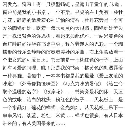
闪发光。窗帘上有一只模型蜻蜓，显露出了童年的.味道，
窗户前是我的小书桌，一尘不染。书桌的左上角有一朵牡
丹花，静静的散发着心神旷怡的清香，牡丹花旁是一个可
爱的陶瓷娃娃，眨着一双水灵灵的大眼睛，陶瓷娃娃旁边
是一株淡紫色的许愿树，看起来如此优雅。一站米黄色的
台灯静静的端坐在书桌中央，释放着迷人的光彩。一个蝴
蝶形的音乐盒静静的演奏者美妙的乐曲，右上角摆放着一
个淑女式的可爱日历。书桌前是一把桃红色的椅子，上面
刻有可爱的阿哩。瞧！那是我的书架！橘黄色的却透露着
一种典雅。暑假中，一本本书都是我的最爱《爱上友谊的
味道》《外号像颗怪味豆》《巧克力味的暑假》《给生命
取个温暖的名字》《彼岸花》……书架旁是我的床，天蓝
色的蚊帐，洁白的枕头，粉红色的被子……天花板上，是
一个水晶灯，莲花的样式，金光灿灿。从天花板上吊下一
串串风铃。淡蓝、粉红、米黄……样式也很多。有从日本
带来的，有从美国带来的……