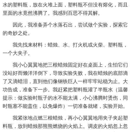
水的塑料瓶，放在火堆上面，塑料瓶不但没有熔化，而且
里面的水竟然沸腾了。我感到百思不得其解。
因此，我准备弄个水落石出，尝试做个实验，探索它
的奇妙之处。
我先找来材料：蜡烛、水、打火机或火柴、塑料瓶，
一个大夹子。
我小心翼翼地把三根蜡烛固定好在桌面上，生怕它们
没站好而懒洋洋倒下，导致实验失败，我在蜡烛的底部滴
了又滴蜡泪，直到他们像钢铁巨人一样牢牢站稳为止。大
功告成，准备下一步。我赶紧把塑料瓶灌了半瓶水（温馨
提示：做实验时瓶子的水不能太满，小心沸腾时烫伤，同
时瓶塞不能盖住，以免爆炸）一切准备就绪，实验开始。
我紧张地点燃三根蜡烛，再小心翼翼地用夹子夹起塑
料瓶，放到蜡烛那熊熊燃烧的火焰上。调皮的火焰忽上忽