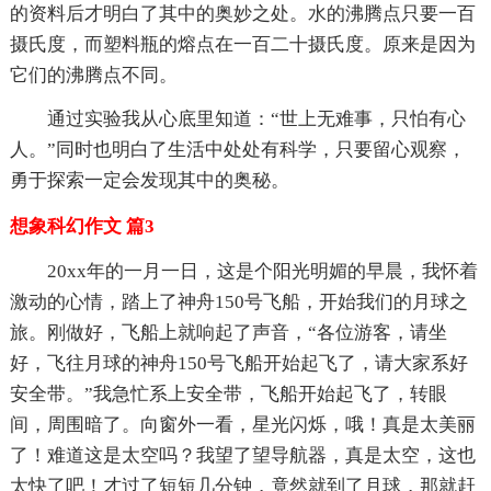
的资料后才明白了其中的奥妙之处。水的沸腾点只要一百
摄氏度，而塑料瓶的熔点在一百二十摄氏度。原来是因为
它们的沸腾点不同。
通过实验我从心底里知道：“世上无难事，只怕有心
人。”同时也明白了生活中处处有科学，只要留心观察，
勇于探索一定会发现其中的奥秘。
想象科幻作文 篇3
20xx年的一月一日，这是个阳光明媚的早晨，我怀着
激动的心情，踏上了神舟150号飞船，开始我们的月球之
旅。刚做好，飞船上就响起了声音，“各位游客，请坐
好，飞往月球的神舟150号飞船开始起飞了，请大家系好
安全带。”我急忙系上安全带，飞船开始起飞了，转眼
间，周围暗了。向窗外一看，星光闪烁，哦！真是太美丽
了！难道这是太空吗？我望了望导航器，真是太空，这也
太快了吧！才过了短短几分钟，竟然就到了月球，那就赶