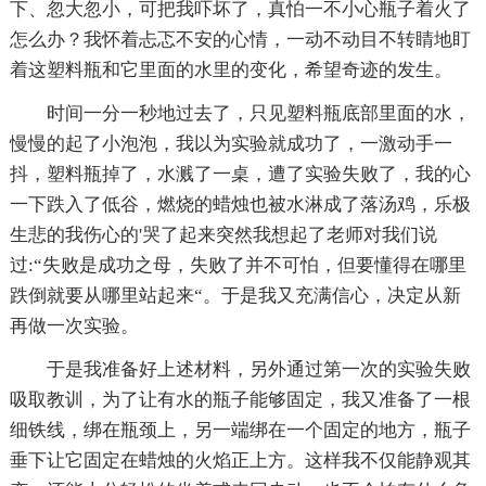
下、忽大忽小，可把我吓坏了，真怕一不小心瓶子着火了
怎么办？我怀着忐忑不安的心情，一动不动目不转睛地盯
着这塑料瓶和它里面的水里的变化，希望奇迹的发生。
时间一分一秒地过去了，只见塑料瓶底部里面的水，
慢慢的起了小泡泡，我以为实验就成功了，一激动手一
抖，塑料瓶掉了，水溅了一桌，遭了实验失败了，我的心
一下跌入了低谷，燃烧的蜡烛也被水淋成了落汤鸡，乐极
生悲的我伤心的'哭了起来突然我想起了老师对我们说
过:“失败是成功之母，失败了并不可怕，但要懂得在哪里
跌倒就要从哪里站起来“。于是我又充满信心，决定从新
再做一次实验。
于是我准备好上述材料，另外通过第一次的实验失败
吸取教训，为了让有水的瓶子能够固定，我又准备了一根
细铁线，绑在瓶颈上，另一端绑在一个固定的地方，瓶子
垂下让它固定在蜡烛的火焰正上方。这样我不仅能静观其