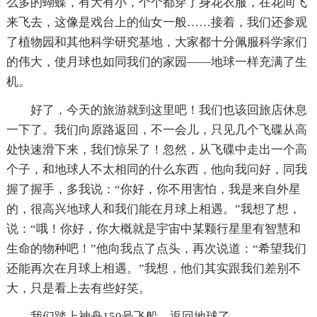
么多的蝴蝶，有大有小，个个都穿了身花衣服，在花间飞
来飞去，这像是戏台上的仙女一般……接着，我们还参观
了植物园和其他科学研究基地，大家都十分佩服科学家们
的伟大，使月球也如同我们的家园——地球一样充满了生
机。
好了，今天的旅游就到这里吧！我们也该回旅店休息
一下了。我们向原路返回，不一会儿，只见几个飞碟从高
处快速滑下来，我们惊呆了！忽然，从飞碟中走出一个高
个子，和地球人不太相同的什么东西，他向我问好，同我
握了握手，多我说：“你好，你不用害怕，我是来自外星
的，很高兴地球人和我们能在月球上相遇。”我想了想，
说：“哦！你好，你大概就是宇宙中某颗行星里有智慧和
生命的物种吧！”他向我点了点头，再次说道：“希望我们
还能再次在月球上相遇。”我想，他们其实跟我们差别不
大，只是看上去有些好笑。
我们踏上神舟150号飞船，返回地球了……