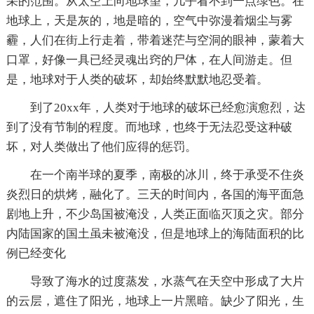
采的范围。从太空上向地球望，几乎看不到一点绿色。在
地球上，天是灰的，地是暗的，空气中弥漫着烟尘与雾
霾，人们在街上行走着，带着迷茫与空洞的眼神，蒙着大
口罩，好像一具已经灵魂出窍的尸体，在人间游走。但
是，地球对于人类的破坏，却始终默默地忍受着。
到了20xx年，人类对于地球的破坏已经愈演愈烈，达
到了没有节制的程度。而地球，也终于无法忍受这种破
坏，对人类做出了他们应得的惩罚。
在一个南半球的夏季，南极的冰川，终于承受不住炎
炎烈日的烘烤，融化了。三天的时间内，各国的海平面急
剧地上升，不少岛国被淹没，人类正面临灭顶之灾。部分
内陆国家的国土虽未被淹没，但是地球上的海陆面积的比
例已经变化
导致了海水的过度蒸发，水蒸气在天空中形成了大片
的云层，遮住了阳光，地球上一片黑暗。缺少了阳光，生