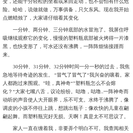
变，还能十分轻松的坐着或来回走动，也不会怕有什么危
险。哈哈，说做就做，万事俱备，只欠东风。现在我开始
点燃蜡烛了，大家请仔细看其变化
一分钟、两分钟、三分钟底部的水冒泡了。我屏住呼
吸继续观察它的变化，慢慢的塑料瓶底部被火烤得一片漆
黑，也快变形了，可水还没有沸腾，一阵阵烦恼接踵而
来。
30分钟、31分钟、32分钟时间一分一秒的过去，我焦
急地等待奇迹的发生。 “冒气了冒气了“我兴奋的嚷着。家
人都跑过来围观。”哇，真神奇“”塑料瓶怎么不会熔
化？“大家七嘴八舌，议论纷纷。咕噜，咕噜..一阵神奇而
动听的声音使人大开眼界，乐不可支。水终于沸腾了，像
调皮的小孩不停往上跳，想跳出瓶子；像欢快的儿童在翩
翩起舞。而塑料瓶完好无损。天啊！真是太不可思议了。
家人一直在缠着我，非要弄个明白不可。我查阅相关