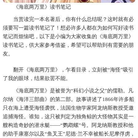
《海底两万里》读书笔记
当赏读完一本名著后，你有什么总结呢？这时就有必
须要写一篇读书笔记了！想必许多人都在为如何写好读书
笔记而烦恼吧，以下是小编为大家收集的《海底两万里》
读书笔记，供大家参考借鉴，希望可以帮助到有需要的朋
友。
翻开《海底两万里》，乍看目录，立刻被“海怪”吸引
了我的眼球，结果欲罢不能。
《海底两万里》是被誉为“科幻小说之父”的儒勒。凡
尔纳《海洋三部曲》的第二部。故事讲述了1866年许多船
只在海上遭受海怪袭扰，法国生物学家阿龙纳斯教授受邀
追捕海怪。谁知，这只被判定为独角鲸的大怪物其实是一
艘构造奇妙的潜水艇——“鹦鹉螺”号。阿龙纳斯教授和他
的助手康塞尔以及“鱼叉王”尼德·兰不幸被船长尼摩俘虏，