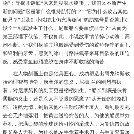
物”；等揭开谜底“原来是艘潜水艇”时，我们又不断产生
新的问题“它是靠什么维持航行的'？”“它为什么攻击其他
船只？”以及到小说结束仍充满疑问“鹦鹉螺号是否就此沉
没？”“到底发生了什么，尼摩船长要血债血偿？”从而为
第三部埋下伏笔。不仅如此，小说故事情节惊心动魄，高
潮不断。让我们身临其境般感受到受伤的鲨鱼狰狞的面孔
和锋利的牙齿，感受到冰山封路缺氧带来耳目欲裂的压迫
感，感受章鱼触须缠绕在身体不断收缩的痛苦。
在人物刻画上也是独具匠心。成功塑造出阿龙纳斯教
授的理智与博学，康塞尔的忠义，尼德·兰的刚烈与执
着，对尼摩船长的刻画更是栩栩如生。“船长到底是侠骨
柔肠的义士，还是杀人不眨眼的恶魔？”从开始的性格阴
郁、冷酷无情，到后来他不主动伤害土著人，看到朋友死
去会无声地落泪，把黄金送给穷苦的人，为他的船员举办
葬礼，把满口袋的珍珠送给可怜的采珠人，为复仇击沉敌
船又杀人无数。为什么他左手拿着手术刀，右手又擎着屠