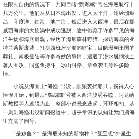
在限制自由的情况下，共同目睹“鹦鹉螺”号在海底航行十
几万公里。他们从从日本海出发，进入太平洋，途经珊瑚
岛、印度洋、红海、地中海，然后进入大西洋，最后在挪
威西海岸的大旋涡中成功逃脱。途中饱览了许多罕见的海
洋生物和海底奇观，经历了海底森林狩猎、探访海底的亚
特兰蒂斯废墟，打捞西班牙沉船的财宝，目睹珊瑚王国的
葬礼、南极登陆等许多奇妙的事情，遭遇了潜水艇搁浅土
著人围攻、同鲨鱼搏斗、冰山封路、章鱼袭击等许多险
情。
小说从海面上“海怪”出没，频频袭扰船只，搅得人心
惶惶开始，到最后“鹦鹉螺”号被大西洋旋涡吞噬，阿龙纳
斯教授等人逃脱为止，整部小说悬念迭起，环环相扣。从
一则则海怪出没新闻报道中，超乎常识的认知让我们脑海
里充满了问号。
“是鲸鱼？”“是海底未知的新物种？”甚至想“外星生