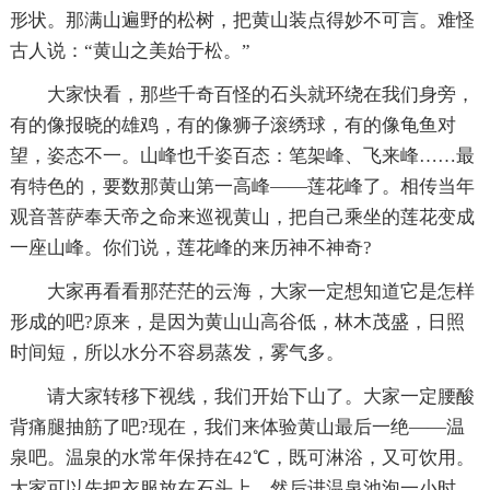
形状。那满山遍野的松树，把黄山装点得妙不可言。难怪
古人说：“黄山之美始于松。”
大家快看，那些千奇百怪的石头就环绕在我们身旁，
有的像报晓的雄鸡，有的像狮子滚绣球，有的像龟鱼对
望，姿态不一。山峰也千姿百态：笔架峰、飞来峰……最
有特色的，要数那黄山第一高峰——莲花峰了。相传当年
观音菩萨奉天帝之命来巡视黄山，把自己乘坐的莲花变成
一座山峰。你们说，莲花峰的来历神不神奇?
大家再看看那茫茫的云海，大家一定想知道它是怎样
形成的吧?原来，是因为黄山山高谷低，林木茂盛，日照
时间短，所以水分不容易蒸发，雾气多。
请大家转移下视线，我们开始下山了。大家一定腰酸
背痛腿抽筋了吧?现在，我们来体验黄山最后一绝——温
泉吧。温泉的水常年保持在42℃，既可淋浴，又可饮用。
大家可以先把衣服放在石头上，然后进温泉池泡一小时。