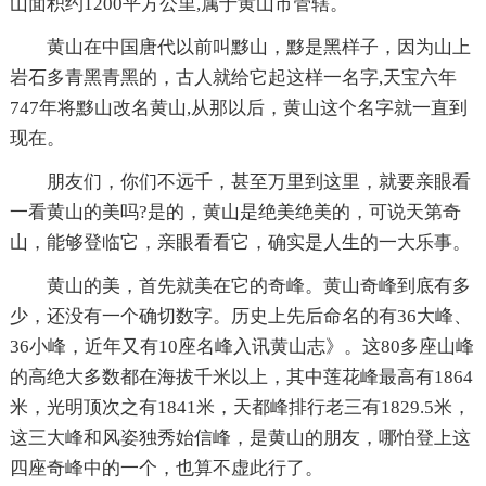
山面积约1200平方公里,属于黄山市管辖。
黄山在中国唐代以前叫黟山，黟是黑样子，因为山上
岩石多青黑青黑的，古人就给它起这样一名字,天宝六年
747年将黟山改名黄山,从那以后，黄山这个名字就一直到
现在。
朋友们，你们不远千，甚至万里到这里，就要亲眼看
一看黄山的美吗?是的，黄山是绝美绝美的，可说天第奇
山，能够登临它，亲眼看看它，确实是人生的一大乐事。
黄山的美，首先就美在它的奇峰。黄山奇峰到底有多
少，还没有一个确切数字。历史上先后命名的有36大峰、
36小峰，近年又有10座名峰入讯黄山志》。这80多座山峰
的高绝大多数都在海拔千米以上，其中莲花峰最高有1864
米，光明顶次之有1841米，天都峰排行老三有1829.5米，
这三大峰和风姿独秀始信峰，是黄山的朋友，哪怕登上这
四座奇峰中的一个，也算不虚此行了。