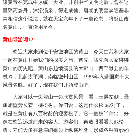
辕黄帝在完成中原统一大业、开创中华文明之后，曾在这
里采药炼丹，沐浴汤泉，得道成仙。唐朝的明皇李隆基非
常相信这个说法，就在天宝六年下了一道诏书，将黟山改
名黄山，一直沿用至今。
黄山导游词12
欢迎大家来到位于安徽地区的黄山。今天由我和大家
一起在黄山开始我们的探美之旅。首先，我先向大家讲讲
黄山的历史吧。黄山东起绩溪县的大鄣山，西至黟县的羊
栈岭，北起太平湖，南临徽州山区。1985年入选国家十大
风景名胜。好了，现在我们开始登山吧。
大家可以一边登山一边欣赏风景。看，玉屏左侧，悬
崖峭壁旁长着一棵松树。你们说，这是什么松呢?对了，
就是在黄山有八百树龄的迎客松了。它一侧枝丫伸出，好
像在欢迎远道而来的客人。游客们，再放眼看看其他松
树，它们大多在悬崖峭壁边上纵横堆叠，形成各种奇妙的