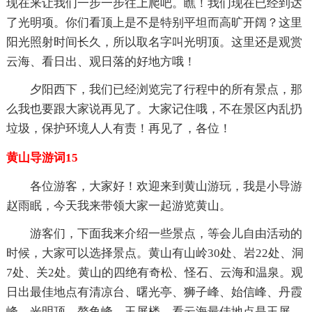
现在来让我们一步一步往上爬吧。瞧！我们现在已经到达
了光明项。你们看顶上是不是特别平坦而高旷开阔？这里
阳光照射时间长久，所以取名字叫光明顶。这里还是观赏
云海、看日出、观日落的好地方哦！
夕阳西下，我们已经浏览完了行程中的所有景点，那
么我也要跟大家说再见了。大家记住哦，不在景区内乱扔
垃圾，保护环境人人有责！再见了，各位！
黄山导游词15
各位游客，大家好！欢迎来到黄山游玩，我是小导游
赵雨眠，今天我来带领大家一起游览黄山。
游客们，下面我来介绍一些景点，等会儿自由活动的
时候，大家可以选择景点。黄山有山岭30处、岩22处、洞
7处、关2处。黄山的四绝有奇松、怪石、云海和温泉。观
日出最佳地点有清凉台、曙光亭、狮子峰、始信峰、丹霞
峰、光明顶、鳌鱼峰、玉屏楼。看云海最佳地点是玉屏