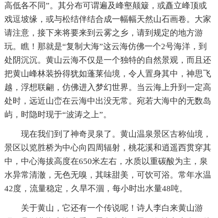
高低各不同”。其分布可谓遍及峰壑颠簸，或矗立峰顶或
戏逗坡缘，或与松结伴结合成一幅幅天然山石画卷。大家
请注意，接下来将要来到云雾之乡，请到规定的地方游
玩。瞧！那就是“复制大海”这云海仿佛一个2号海洋，到
处阴沉沉。黄山云海不仅是一个独特的自然景观，而且还
把黄山峰林装扮得犹如蓬莱仙境，令人置身其中，神思飞
越，浮想联翩，仿佛进入梦幻世界。当云海上升到一定高
处时，远近山峦在云海中出没无常。宛若大海中的无数岛
屿，时隐时现于“波涛之上”。
现在我们到了神奇灵泉了。黄山温泉景区古称仙境，
景区以览胜桥为中心向四周辐射，桃花溪和逍遥西贯穿其
中，中心海拔高度在650米左右，水质以重碳酸为主，泉
水异常清澈，无色无嗅，其味甜美，可饮可浴。常年水温
42度，流量稳定，久旱不涸，每小时出水量48吨。
关于黄山，它还有一个传说呢！诗人李白来黄山游