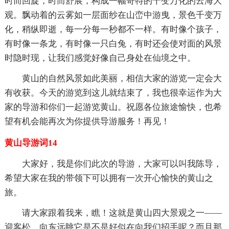
时而回旋，时而舒展，构成一幅奇特的千变万化的云海大
观。飘动着的云雾如一层面纱在山峦中游曳，景色千变万
化，稍纵即逝，每一分每一秒都不一样。有时像个孩子，
有时像一条龙，有时像一只白兔，有时还会使对面的风景
时隐时现，让我们感觉好像自己身处在仙境之中。
黄山的自然风景如此美丽，相信大家的游览一定会大
有收获。今天的游览到这儿就结束了，我也很幸运作为大
家的导游和你们一起游览黄山。祝愿各位旅途愉快，也希
望有机会能再次为你提供导游服务！再见！
黄山导游词14
大家好，我是你们此次的导游，大家可以叫我陈导，
希望大家在我的带领下可以拥有一次开心愉快的黄山之
旅。
请大家跟着我来，瞧！这就是黄山四大景观之一——
迎客松。向东远眺它是不是好似在向我们招手呢？而且那