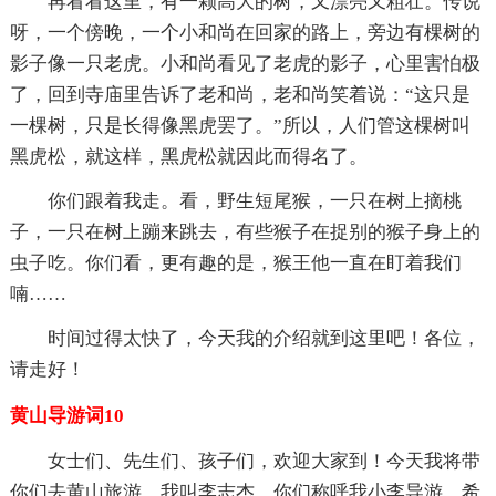
再看看这里，有一颗高大的树，又漂亮又粗壮。传说
呀，一个傍晚，一个小和尚在回家的路上，旁边有棵树的
影子像一只老虎。小和尚看见了老虎的影子，心里害怕极
了，回到寺庙里告诉了老和尚，老和尚笑着说：“这只是
一棵树，只是长得像黑虎罢了。”所以，人们管这棵树叫
黑虎松，就这样，黑虎松就因此而得名了。
你们跟着我走。看，野生短尾猴，一只在树上摘桃
子，一只在树上蹦来跳去，有些猴子在捉别的猴子身上的
虫子吃。你们看，更有趣的是，猴王他一直在盯着我们
喃……
时间过得太快了，今天我的介绍就到这里吧！各位，
请走好！
黄山导游词10
女士们、先生们、孩子们，欢迎大家到！今天我将带
你们去黄山旅游，我叫李志杰，你们称呼我小李导游。希