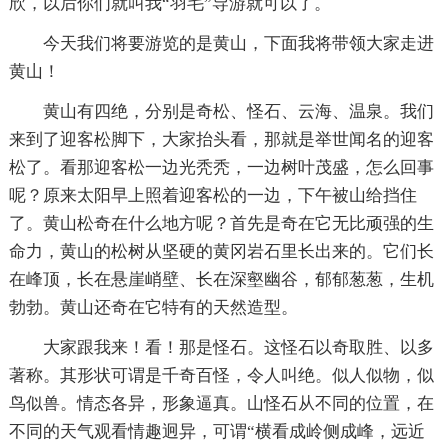
欣，以后你们就叫我“羽毛”导游就可以了。
今天我们将要游览的是黄山，下面我将带领大家走进
黄山！
黄山有四绝，分别是奇松、怪石、云海、温泉。我们
来到了迎客松脚下，大家抬头看，那就是举世闻名的迎客
松了。看那迎客松一边光秃秃，一边树叶茂盛，怎么回事
呢？原来太阳早上照着迎客松的一边，下午被山给挡住
了。黄山松奇在什么地方呢？首先是奇在它无比顽强的生
命力，黄山的松树从坚硬的黄冈岩石里长出来的。它们长
在峰顶，长在悬崖峭壁、长在深壑幽谷，郁郁葱葱，生机
勃勃。黄山还奇在它特有的天然造型。
大家跟我来！看！那是怪石。这怪石以奇取胜、以多
著称。其形状可谓是千奇百怪，令人叫绝。似人似物，似
鸟似兽。情态各异，形象逼真。山怪石从不同的位置，在
不同的天气观看情趣迥异，可谓“横看成岭侧成峰，远近