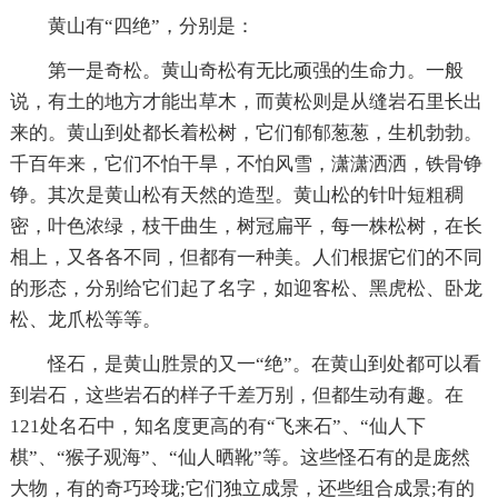
黄山有“四绝”，分别是：
第一是奇松。黄山奇松有无比顽强的生命力。一般
说，有土的地方才能出草木，而黄松则是从缝岩石里长出
来的。黄山到处都长着松树，它们郁郁葱葱，生机勃勃。
千百年来，它们不怕干旱，不怕风雪，潇潇洒洒，铁骨铮
铮。其次是黄山松有天然的造型。黄山松的针叶短粗稠
密，叶色浓绿，枝干曲生，树冠扁平，每一株松树，在长
相上，又各各不同，但都有一种美。人们根据它们的不同
的形态，分别给它们起了名字，如迎客松、黑虎松、卧龙
松、龙爪松等等。
怪石，是黄山胜景的又一“绝”。在黄山到处都可以看
到岩石，这些岩石的样子千差万别，但都生动有趣。在
121处名石中，知名度更高的有“飞来石”、“仙人下
棋”、“猴子观海”、“仙人晒靴”等。这些怪石有的是庞然
大物，有的奇巧玲珑;它们独立成景，还些组合成景;有的