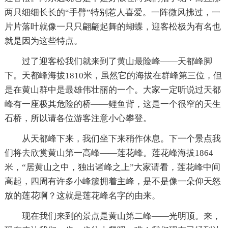
两只细细长长的“手臂”特别惹人喜爱。一阵微风拂过，一
片片落叶就像一只只翩翩起舞的蝴蝶，迎客松极为有名也
就是因为这些特点。
过了迎客松我们就来到了黄山最险峰——天都峰脚
下。天都峰海拔1810米，虽然它的海拔在群峰第三位，但
是在黄山群中是最雄伟壮丽的一个。大家一定听说过天都
峰有一座极其危险的桥——鲤鱼背，这是一个很窄的天生
石桥，所以请各位游客注意小心攀登。
从天都峰下来，我们坐下来稍作休息。下一个景点我
们将去欣赏黄山第一高峰——莲花峰。莲花峰海拔1864
米，“居黄山之中，独出诸峰之上”大家请看，莲花峰中间
高起，四周有许多小峰簇拥着主峰，是不是像一朵仰天怒
放的莲花啊？这就是莲花峰名字的由来。
现在我们来到的景点是黄山第二峰——光明顶。来，