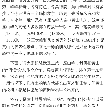
亲眼看一看黄山的美，首先美在它的“奇峰”。这里山山竞
秀，峰峰称奇，各有特色，各具神韵。黄山奇峰到底有多
少，至今还没有一个确切数字，历史上先后命名有36大
峰，36小峰，近年又有10座名峰入选《黄山志》。这80多
座山峰的高绝大多数都在海拔千米以上，其中莲花峰最高
（1864米），光明顶次二（1860米），天都峰排行老三
（1830米），这三大峰和风姿独秀的始信峰（1683米）是
黄山的代表性景点，来此一游的朋友哪怕是只登上这四奇
峰中的一座，也算不虑此行了。
下面，请大家跟随我登上第一座山峰，我再把黄山
的“四绝”分别作个介绍。说起黄山“四绝”，排在第一是奇
松。它奇在什么地方呢？奇松奇在它无比顽强的生命力。
一般情况下，凡有土的地方就能长出草木和庄稼，但黄山
的松树大都是从坚硬的黄岗岩石里长出来的。
怪石，是黄山胜景的第二“绝”。在黄山到处都可以看
到奇形怪状的岩石，它们的模样儿千差万别，有的像人，