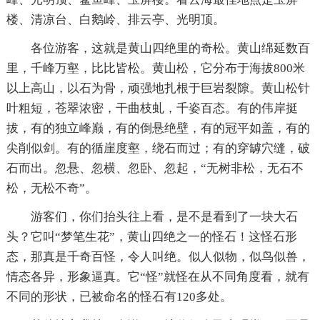
楼、清凉台、白鹅岭、排云亭、光明顶。
各位游客，这就是黄山四绝里的奇松。黄山绵延数百
里，千峰万壑，比比皆松。黄山松，它分布于海拔800米
以上高山，以石为骨，顽强地扎根于巨岩裂隙。黄山松针
叶粗短，苍翠浓密，干曲枝虬，千姿百态。有的伟岸挺
拔，有的独立峰巅，有的倒悬绝壁，有的冠平如盖，有的
尖削似剑。有的循崖度壑，绕石而过；有的穿罅穴缝，破
石而出。忽悬、忽横、忽卧、忽起，“无树非松，无石不
松，无松不奇”。
游客们，你们抬头往上看，是不是看到了一块大石
头？它叫“梦笔生花”，黄山四绝之一的怪石！这怪石形
态，那真是千奇百怪，令人叫绝。似人似物，似鸟似兽，
情态各异，形象逼真。它“怪”就怪在从不同角度看，就有
不同的形状，已被命名的怪石有120多处。