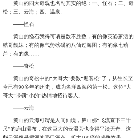
黄山的四大奇观也名副其实的绝：一、怪石；二、奇
松；三、云海；四、温泉。
——怪石
黄山的怪石我得可谓是数不胜数，有的像英姿萧洒的
酷哥靓妹；有的像气势磅礴的八仙过海图；有的像七葫
芦；有的像……
——奇松
黄山的奇松中的“大哥大”要数“迎客松”了，从生长至
今已有90多年的历史，成为名洋四海的第一松。这位“大
哥大”带领“小的”热情地招待客人。
——云海
黄山的云海可谓是人间仙境，庐山那“飞流直下三千
尺”的庐山瀑布，在这巨大的云瀑旁也变得平淡无奇。这
些云瀑像是把河的壶口瀑布，扩大100倍的成像效果。