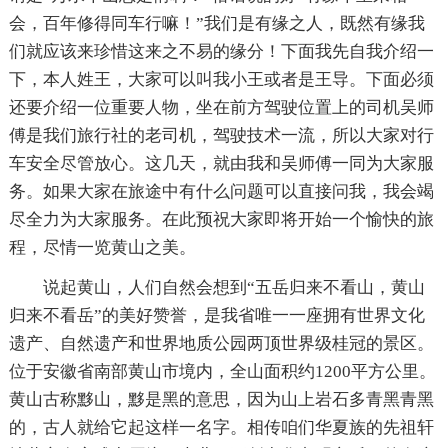
会，百年修得同车行嘛！”我们是有缘之人，既然有缘我
们就应该来珍惜这来之不易的缘分！下面我先自我介绍一
下，本人姓王，大家可以叫我小王或者是王导。下面必须
还要介绍一位重要人物，坐在前方驾驶位置上的司机吴师
傅是我们旅行社的老司机，驾驶技术一流，所以大家对行
车安全尽管放心。这几天，就由我和吴师傅一同为大家服
务。如果大家在旅途中有什么问题可以直接问我，我会竭
尽全力为大家服务。在此预祝大家即将开始一个愉快的旅
程，尽情一览黄山之美。
说起黄山，人们自然会想到“五岳归来不看山，黄山
归来不看岳”的美好赞誉，是我省唯一一座拥有世界文化
遗产、自然遗产和世界地质公园两顶世界级桂冠的景区。
位于安徽省南部黄山市境内，全山面积约1200平方公里。
黄山古称黟山，黟是黑的意思，因为山上岩石多青黑青黑
的，古人就给它起这样一名字。相传咱们华夏族的先祖轩