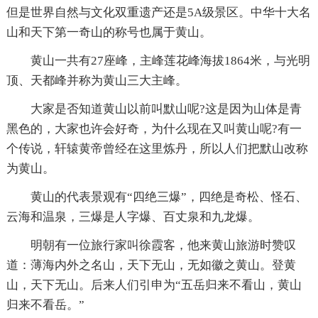
但是世界自然与文化双重遗产还是5A级景区。中华十大名
山和天下第一奇山的称号也属于黄山。
黄山一共有27座峰，主峰莲花峰海拔1864米，与光明
顶、天都峰并称为黄山三大主峰。
大家是否知道黄山以前叫默山呢?这是因为山体是青
黑色的，大家也许会好奇，为什么现在又叫黄山呢?有一
个传说，轩辕黄帝曾经在这里炼丹，所以人们把默山改称
为黄山。
黄山的代表景观有“四绝三爆”，四绝是奇松、怪石、
云海和温泉，三爆是人字爆、百丈泉和九龙爆。
明朝有一位旅行家叫徐霞客，他来黄山旅游时赞叹
道：薄海内外之名山，天下无山，无如徽之黄山。登黄
山，天下无山。后来人们引申为“五岳归来不看山，黄山
归来不看岳。”