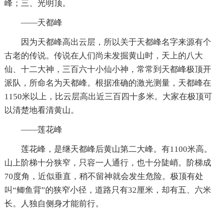
峰；三、光明顶。
——天都峰
因为天都峰高出云层，所以关于天都峰名字来源有个
古老的传说。传说在人们尚未发掘黄山时，天上的八大
仙、十二大神，三百六十小仙小神，常常到天都峰极顶开
派队，所命名为天都峰。根据准确的激光测量，天都峰在
1150米以上，比云层高出近三百四十多米。大家在极顶可
以清楚地看清黄山。
——莲花峰
莲花峰，是继天都峰后黄山第二大峰。有1100米高。
山上阶梯十分狭窄，只容一人通行，也十分陡峭。阶梯成
70度角，近似垂直，稍不留神就会发生危险。极顶有处
叫“鲫鱼背”的狭窄小径，道路只有32厘米，却有五、六米
长。人独自侧身才能前行。