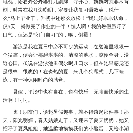
电视，陪着外公外婆打几副牌，寻开心。妈妈对我非常苛
刻，时常在我耳边唠叨，定要让我复习语数英，说什
么“马上毕业了，升初中还那么放松！”我只好乖乖认命，
仅5天，就做完了作业的一半！惊人啊！我的暑假虽吁了
口气，但还是“闭门自习”的，唉，倒霉！
游泳是我在夏日中必不可少的运动，在碧波里狠狠一
个猛蹿，便会让那碧湛湛的、清凉的池水，凉便全身，浸
透心田。虽说在游泳池里偶尔喝几口水，但在池里感觉还
是很棒、很爽的！在炎热的夏，来几个狗爬式，几下蛙
泳，有一种休闲时尚的感觉。
暑假，平淡中也有自在，也有快乐。无聊而快乐的生
活啊！呵呵。
嗨！朋友们，谈起暑假趣事，就不得谈起那件事！那
天，阳光明媚，春天姑娘走了，又迎来了夏天奶奶，她又
招呼了夏风姐姐，她温柔地摸摸我们的小脸蛋，又给小湖