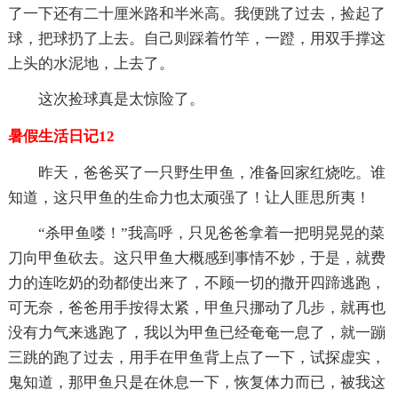
了一下还有二十厘米路和半米高。我便跳了过去，捡起了
球，把球扔了上去。自己则踩着竹竿，一蹬，用双手撑这
上头的水泥地，上去了。
这次捡球真是太惊险了。
暑假生活日记12
昨天，爸爸买了一只野生甲鱼，准备回家红烧吃。谁
知道，这只甲鱼的生命力也太顽强了！让人匪思所夷！
“杀甲鱼喽！”我高呼，只见爸爸拿着一把明晃晃的菜
刀向甲鱼砍去。这只甲鱼大概感到事情不妙，于是，就费
力的连吃奶的劲都使出来了，不顾一切的撒开四蹄逃跑，
可无奈，爸爸用手按得太紧，甲鱼只挪动了几步，就再也
没有力气来逃跑了，我以为甲鱼已经奄奄一息了，就一蹦
三跳的跑了过去，用手在甲鱼背上点了一下，试探虚实，
鬼知道，那甲鱼只是在休息一下，恢复体力而已，被我这