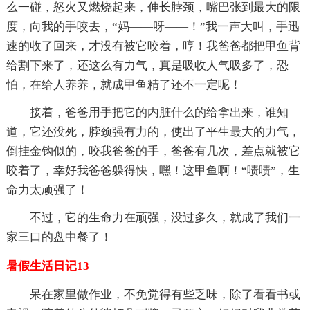
么一碰，怒火又燃烧起来，伸长脖颈，嘴巴张到最大的限
度，向我的手咬去，“妈——呀——！”我一声大叫，手迅
速的收了回来，才没有被它咬着，哼！我爸爸都把甲鱼背
给割下来了，还这么有力气，真是吸收人气吸多了，恐
怕，在给人养养，就成甲鱼精了还不一定呢！
接着，爸爸用手把它的内脏什么的给拿出来，谁知
道，它还没死，脖颈强有力的，使出了平生最大的力气，
倒挂金钩似的，咬我爸爸的手，爸爸有几次，差点就被它
咬着了，幸好我爸爸躲得快，嘿！这甲鱼啊！“啧啧”，生
命力太顽强了！
不过，它的生命力在顽强，没过多久，就成了我们一
家三口的盘中餐了！
暑假生活日记13
呆在家里做作业，不免觉得有些乏味，除了看看书或