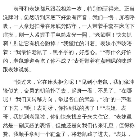
表哥和表妹都只跟我相差一岁，特别能玩得来。正当
洗牌时，忽然听到床底下好象有声音，我们一愣，屏着呼
吸，一人拿起扫帚在床底旁防守，一人带着手套在床底下
瞎摸，则一人紧握手手电筒发光一照，“老鼠啊！快去抓
啊！别让它有机会跑掉！”我慌忙的叫着。表妹小声吱唔
着：“我最怕老鼠了，黑乎乎的，好恶心。”“有什么好怕
的，老鼠难道会吃了你不成？”表哥带着有点嘲讽的味道
跟表妹说笑。
“快过来，它在床头柜旁呢！”见到小老鼠，我们像冲
锋似的，奋勇的朝前扑了去，起身一看，不见了。“在哪
呢！”我们又转移方向，举起各自的武器，“啪”的一声砸
了下去，”啊！表哥呀，你拍到我的脚了！”“表姐、表
哥，我抓到老鼠啦，你们快来找盒子来关住它。”表妹虽
然是一副厌恶的表情，但她还是向我们传来讯息，值得称
赞。我顺手拿到一个鞋盒子，将老鼠藏了进去。“表妹，