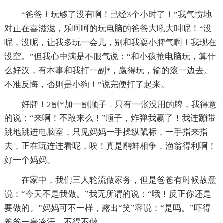
“爸爸！玩够了没有啊！已经3个小时了！”我气愤地
对正在喜滋滋，乐呵呵的玩电脑的爸爸大吼大叫呢！“没
呢，没呢，让我多玩一会儿，别和我耍小脾气啊！我现在
没空。”但我心中满是不服气说：“和小孩抢电脑玩，算什
么好汉，有本事和我打一副*，赢得玩，输的滚一边去。
不准反悔，否则是小狗！”说完便打了起来。
好牌！2副*加一副顺子，只有一张没用的牌，我得意
的说：“来啊！不敢来么！”顺子，炸弹我赢了！我连蹦带
跳地跳进电脑室，只见妈妈一手操纵鼠标，一手指来指
去，正在玩连连看呢，唉！真是鹬蚌相争，渔翁得利啊！
好一个妈妈。
在家中，我们三人轮流做家务，但是爸爸有时候故意
说：“今天不是我做。”我无所谓的说：“哦！反正你还是
要做的。”妈妈可不一样，露出“笑”容说：“是吗。”吓得
爸爸一身冷汗，不得不做。