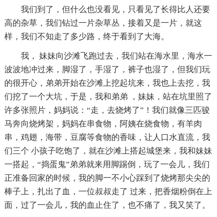
我们到了，但什么也没看见，只看见了长得比人还要
高的杂草，我们钻过一片杂草丛，接着又是一片，就这
样，我们不知走了多少路，终于看到了大海。
我， 妹妹向沙滩飞跑过去，我们站在海水里，海水一
波波地冲过来，脚湿了，手湿了，裤子也湿了，但我们玩
的很开心，弟弟开始在沙滩上挖起坑来，我也上去挖，我
们挖了一个大坑，于是，我和弟弟 ，妹妹，站在坑里照了
许多张照片，妈妈说：“走，去烧烤了”！我们就像三匹骏
马奔向烧烤架，妈妈在串食物，阿姨在烧食物，有羊肉
串，鸡翅，海带，豆腐等食物的香味，让人口水直流，我
们三个 小孩子吃饱了，就在沙滩上搭起城堡来，我和妹妹
一搭起，“捣蛋鬼”弟弟就来用脚踢倒，玩了一会儿，我们
正准备回家的时候，我的脚一不小心踩到了烧烤那尖尖的
棒子上，扎出了血，一位叔叔走了 过来，把香烟粉倒在上
面，过了一会儿，我的血止住了，也不痛了，我又笑了。