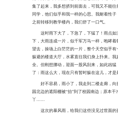
集了起来，我多想挤到前面去，可我又不能往
同学，他们似乎和我一样的心思。我耐着性子
之前转移到教学楼内，我们舒了一口气。
这时雨下大了，下急了，下猛了！雨点如
下，大雨连成一片，似千军万马一样，咆哮着
望去，操场上白茫茫的一片，整个天空似乎有
躲避的楼道大厅，水雾直往我们身上扑来。我
全。但刚想挪动，迎面一股风刮来，如此凶猛
了：雨这么大，现在只有暂时躲在这儿，才是
好不容易，雨小了，我走到二楼走廊，向
园北边的遮阳棚被“抬”到了校园南边；原本干
丫……
这次的暴风雨，给我们这些没见过世面的