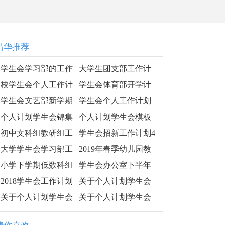
精华推荐
学生会学习部的工作
大学生团支部工作计
计划范文4篇
划样本
校学生会个人工作计
学生会体育部开学计
划
划-
学生会文艺部新学期
学生会个人工作计划
工作计划范文
个人计划学生会锦集
个人计划学生会模板
十篇
合集6篇
初中文科组教研组工
学生会招新工作计划4
作计划
篇
大学学生会学习部工
2019年春季幼儿园教
作计划范文
研工作计划范本
小学下学期低数科组
学生会办公室下半年
教研计划
工作计划
2018学生会工作计划
关于个人计划学生会
范文
范文合集六篇
关于个人计划学生会
关于个人计划学生会
模板合集九篇
集合六篇