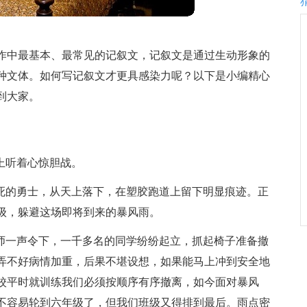
作中最基本、最常见的记叙文，记叙文是通过生动形象的
种文体。如何写记叙文才更具感染力呢？以下是小编精心
到大家。
上听着心惊胆战。
赴死的勇士，从天上落下，在塑胶跑道上留下明显痕迹。正
级，躲避这场即将到来的暴风雨。
老师一声令下，一千多名的同学纷纷起立，抓起椅子准备撤
弄不好病情加重，后果不堪设想，如果能马上冲到安全地
校平时就训练我们必须按顺序有序撤离，如今面对暴风
不容易轮到六年级了，但我们班级又得排到最后。雨点密