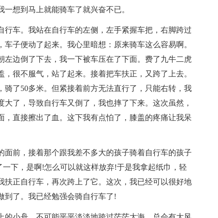
我一想到马上就能骑车了就兴奋不已。
自行车。我站在自行车的左侧，左手紧握车把，右脚跨过
，车子便动了起来。我心里暗想：原来骑车这么容易啊。
朝左边倒了下去，我一下被车压在了下面。费了九牛二虎
盖，很不服气，站了起来。接着把车扶正，又跨了上去。
，骑了50多米。但紧接着前方无法直行了，只能右转，我
度大了，导致自行车又倒了，我也摔了下来。这次虽然，
面，直接擦出了血。这下我有点怕了，膝盖的疼痛让我呆
的面前，接着那个跟我差不多大的孩子骑着自行车的孩子
了一下，是啊!怎么可以就这样放弃!于是我拿起纸巾，轻
我扶正自行车，再次跨上了它。这次，我已经可以很好地
做到了。我已经勉强会骑自行车了!
上的小舟，不可能平平淡淡地跨过茫茫大海，总会有大风