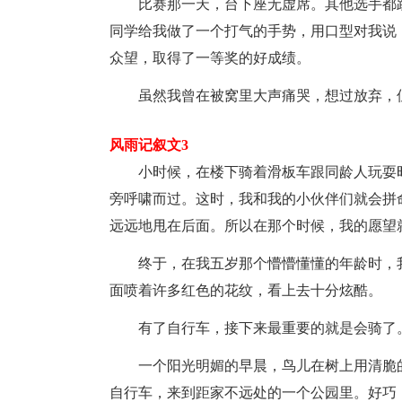
比赛那一天，台下座无虚席。其他选手都
同学给我做了一个打气的手势，用口型对我说
众望，取得了一等奖的好成绩。
虽然我曾在被窝里大声痛哭，想过放弃，
风雨记叙文3
小时候，在楼下骑着滑板车跟同龄人玩耍
旁呼啸而过。这时，我和我的小伙伴们就会拼
远远地甩在后面。所以在那个时候，我的愿望
终于，在我五岁那个懵懵懂懂的年龄时，
面喷着许多红色的花纹，看上去十分炫酷。
有了自行车，接下来最重要的就是会骑了
一个阳光明媚的早晨，鸟儿在树上用清脆
自行车，来到距家不远处的一个公园里。好巧