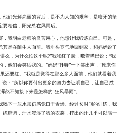
，他们光鲜亮丽的背后，是不为人知的艰辛，是咬牙的坚
定要相信，阳光总在风雨后。
赛，我明白老师的良苦用心，他想让我锻炼自己。可是，
尤其是在陌生人面前。我垂头丧气地回到家，和妈妈说了
讲么，为什么怕这个呢?”我涨红了脸，嘟着嘴巴说：“我
，他们会笑话我的。”妈妈“扑哧”一下笑出声，“原来你
苹果还要红。“我就是觉得在那么多人面前，他们就看着我
，说：“所以你要付出更多的努力去证明自己，让自己成
浑然不知接下来是怎样的“狂风暴雨”。
我喝下一瓶水却仍感觉口干舌燥。经过长时间的训练，我
、练腔调，汗水浸湿了我的衣裳，拧出的汗几乎可以满一