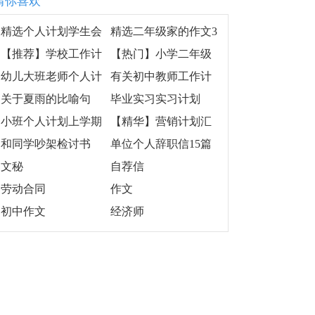
猜你喜欢
精选个人计划学生会
精选二年级家的作文3
范文汇总五篇
篇
【推荐】学校工作计
【热门】小学二年级
划汇编10篇
作文3篇
幼儿大班老师个人计
有关初中教师工作计
划集合8篇
划范文汇编5篇
关于夏雨的比喻句
毕业实习实习计划
小班个人计划上学期
【精华】营销计划汇
范文集锦七篇
总9篇
和同学吵架检讨书
单位个人辞职信15篇
文秘
自荐信
劳动合同
作文
初中作文
经济师