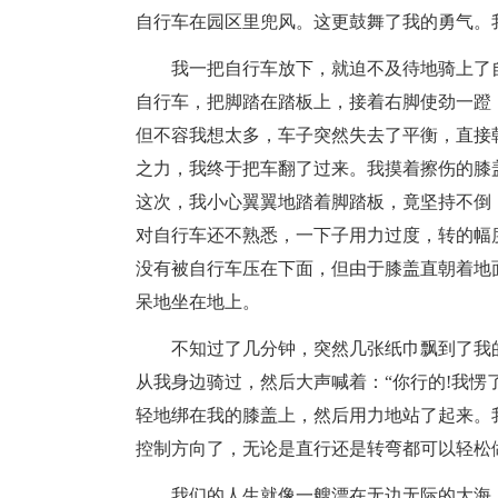
自行车在园区里兜风。这更鼓舞了我的勇气。
我一把自行车放下，就迫不及待地骑上了
自行车，把脚踏在踏板上，接着右脚使劲一蹬
但不容我想太多，车子突然失去了平衡，直接
之力，我终于把车翻了过来。我摸着擦伤的膝
这次，我小心翼翼地踏着脚踏板，竟坚持不倒
对自行车还不熟悉，一下子用力过度，转的幅
没有被自行车压在下面，但由于膝盖直朝着地
呆地坐在地上。
不知过了几分钟，突然几张纸巾飘到了我
从我身边骑过，然后大声喊着：“你行的!我愣
轻地绑在我的膝盖上，然后用力地站了起来。
控制方向了，无论是直行还是转弯都可以轻松
我们的人生就像一艘漂在无边无际的大海