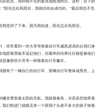
跃跃欲试，我抑制不住的紧张感喷涌而出。这时，台下的
：“阳光总在风雨后，我相信你会成功的。”最后我也不负
但我坚持了下来。因为我知道，阳光总在风雨后。
时，经常看到一些大哥哥骑着自行车威风凛凛的从我们身
命地蹬着滑板车追赶他们，但最终的结果往往都是被他们
就是像那些大哥哥一样骑着自行车飙车。
我拥有了一辆自己的自行车。那辆自行车整体成黑色，上
。
的嗓音赞美着太阳的无私。我踏着春风，兴高采烈地带着
，我们刚进门就瞧见有一个跟我个头差不多大的孩子骑着