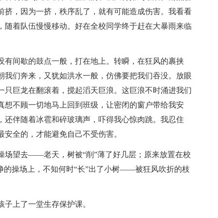
前挤，因为一挤，秩序乱了，就有可能造成伤害。我看看
，随着队伍慢慢移动。好在全校同学终于赶在大暴雨来临
没有间歇的鼓点一般，打在地上。转瞬，在狂风的裹挟
朝我们奔来，又犹如洪水一般，仿佛要把我们吞没。放眼
一只巨龙在翻滚着，搅起滔天巨浪。这巨浪不时涌进我们
真想不顾一切地马上回到班级，让密闭的窗户带给我安
，还伴随着冰雹和碎玻璃声，吓得我心惊肉跳。我忍住
最安全的，才能避免自己不受伤害。
操场望去——老天，树被“削”薄了好几层；原来放置在校
净的操场上，不知何时“长”出了小树——被狂风吹折的枝
孩子上了一堂生存保护课。