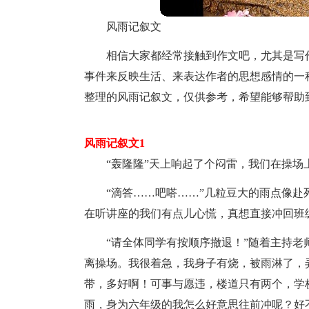
风雨记叙文
相信大家都经常接触到作文吧，尤其是写
事件来反映生活、来表达作者的思想感情的一
整理的风雨记叙文，仅供参考，希望能够帮助
风雨记叙文1
“轰隆隆”天上响起了个闷雷，我们在操场
“滴答……吧嗒……”几粒豆大的雨点像
在听讲座的我们有点儿心慌，真想直接冲回班
“请全体同学有按顺序撤退！”随着主持
离操场。我很着急，我身子有烧，被雨淋了，
带，多好啊！可事与愿违，楼道只有两个，学
雨，身为六年级的我怎么好意思往前冲呢？好