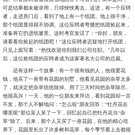
可是结果都未被录用，只得怏怏离去。这进，有一个应聘
者，走进房门后，看到了地上有一个纸团。地上很干净，
那个纸团显得很不协调。这位应聘者弯腰把纸团捡起来，
准备将它扔进纸篓里。这时考官发话了：“你好，朋友，
请看看你捡起的纸团吧！”这位应聘者迟疑地打开纸团，
只见上面写着：“热忱欢迎你到我们公司任职。”几年以
后，这位捡纸团的应聘者成为这家著名大公司的总裁。
还有这样一个故事：有一个很有钱的人，他很爱花
钱，他买了一座带有花园的别墅，他看见花园的杂草太多
了，就决定把杂草统统除掉。用了三天时间把杂草除尽。
他很高兴！一天，他的一位朋友来拜访，看到花园却一言
不发，那个人不解地问：“怎么啦”朋友回答：“牡丹花在
哪里呢”那位富人呆了一下，回忆起自己把牡丹花当“杂
草”除了。后来，那个人又买了一座花园，在他的精心培
养下，花园里长出了许多树和花草，每个季节看上去都很