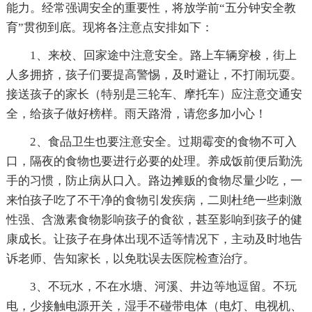
能力。经常强调安全的重要性，将放学前“五分钟安全教
育”贯彻到底。现将各注意点安排如下：
1、来校、回家途中注意安全。路上车辆穿梭，街上
人多拥挤，孩子们要提高警惕，及时避让，不打闹玩耍。
接送孩子的家长（特别是三轮车、摩托车）应注意交通安
全，给孩子做好榜样。雨天路滑，请您多加小心！
2、食品卫生也要注意安全。过期霉变的食物不可入
口，隔夜的食物也要进行必要的处理。养成饭前便后勤洗
手的习惯，防止病从口入。路边摊贩的食物尽量少吃，一
来怕孩子吃了不干净的食物引发疾病，二则杜绝一些刺激
性强、含激素食物影响孩子的食欲，甚至影响到孩子的健
康成长。让孩子在身体出现不适等情况下，主动及时地告
诉老师、告知家长，以免耽误去医院检查治疗。
3、不玩水，不在水塘、河溪、井边等地逗留。不玩
电，少接触电源开关，湿手不碰带电体（电灯、电视机、