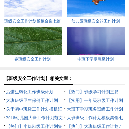
班级安全工作计划模板合集七篇
幼儿园班级安全的工作计划
春班级安全工作计划
中班下学期班级计划
【班级安全工作计划】相关文章：
后进生转化工作班级计划
【热门】班级学习计划三篇
大班班级卫生保健工作计划
【实用】一年级班级工作计划
关于初中班级工作计划模板汇
3篇
大班下学期班务班级工作计划
编6篇
2018幼儿园大班工作计划范文
大班班级工作计划模板集锦七
【热门】小班班级工作计划集
篇
【热门】大班班级工作计划7