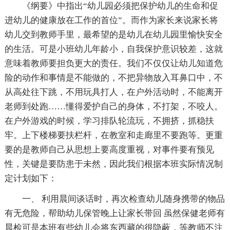
《纲要》中指出“幼儿园必须把保护幼儿的生命和促
进幼儿的健康放在工作的首位”。而作为家长来说家长将
幼儿交到教师手里，最希望的是幼儿在幼儿园里愉快安全
的生活。可是小班幼儿年龄小，自我保护意识较差，这就
意味着教师要担负更大的责任。我们不仅仅让幼儿知道危
险的动作和事情是不能做的，不把异物放入耳鼻口中，不
从高处往下跳，不用玩具打人，在户外活动时，不能离开
老师到处跑……懂得爱护自己的身体，不打架，不咬人。
在户外游戏的时候，学习排队轮流玩，不拥挤，抓稳扶
牢。上下楼梯要扶栏杆，在教室和走廊里不要跑等。更重
要的是教师自己从思想上要高度重视，对事件要有预见
性，关键是要防患于未然，因此我们根据本班实际情况制
定计划如下：
一、 利用晨间谈话时，再次检查幼儿随身携带的物品
有无危险，帮助幼儿保管晚上让家长带回 虽然保健老师有
晨检可是本班有些幼儿会将东西藏的很隐蔽，等教师不注