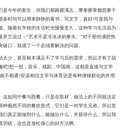
们是今年的新生，但我们都踌躇满志，摩拳擦掌都想要干
很多时间可以用来静静的看书，写文字，真好!可是我与
般。随着在学校的生活时光慢慢变久，这种学习生活虽为
曼罗兰说过：“艺术不是冷冰冰的拳头。”对于那些满腔热
突破口，就成了一个必须要解决的问题。
动太少，甚至根本满足不了学习后的需求，所以才有了搞
趣吧!想一想，音乐，戏剧，中国画，这都是直接与文学
学就不相通?应该相信文学与体育还是有种潜移默化的作用
。这如同中餐与西餐，只是在取材，做法上的不同就决定
两种截然不同的餐饮形式，它们是一对孪生兄弟。所以觉
我们真正能做到什么，能做出什么，并获得什么。所以我
流切磋，这也是放松身心的好方法啊。