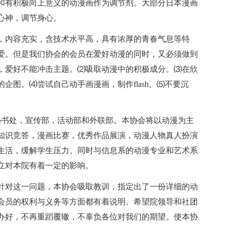
和有积极向上意义的动漫画作为调节剂。大部分日本漫画
心神，调节身心。
，内容充实，含技术水平高，具有浓厚的青春气息等特
爱。但是我们协会的会员在爱好动漫的同时，又必须做到
，爱好不能冲击主题。⑵吸取动漫中的积极成分。⑶在欣
企图。⑷尝试自己动手画漫画，制作flash。⑸不要沉
秘书处，宣传部，活动部和外联部。本协会将以动漫为主
知识竞答，漫画比赛，优秀作品展演，动漫人物真人扮演
业余生活，缓解学生压力。同时与信息系的动漫专业和艺术系
立对本院有着一定的影响。
针对这一问题，本协会吸取教训，指定出了一份详细的动
会员的权利与义务等方面都有着说明。希望院领导和社团
办好，不再重蹈覆辙，不辜负各位对我们的期望。使本协