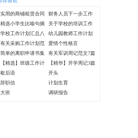
猜你喜欢
实用的商铺租赁合同
财务人员下一步工作
汇总六篇
计划5篇
精选小学生比喻句摘
关于学校的培训工作
抄
计划范文合集5篇
学校工作计划汇总八
幼儿园教师工作计划
篇
精选
有关采购工作计划范
爱情个性格言
文8篇
简单的离职申请书集
有关军训周记范文7篇
锦六篇
【精选】班级工作计
【精华】开学周记3篇
划集锦5篇
歇后语
开头
辞职信
计划生育
大班
调研报告