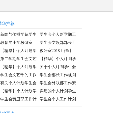
精华推荐
新闻与传播学院学生
学生会个人新学期工
会的工作计划范文
作计划书
教育局小学教研室
学生会文娱部部长工
2019年工作计划
作计划6月
【精华】个人计划学
教研室2018工作计
生会模板汇总7篇
划、教研室年度工作
第二学期学生会文艺
【精华】个人计划学
计划、2018教研室工
部活动计划范文
生会范文集锦八篇
【精华】个人计划学
关于个人计划学生会
作计划
生会范文合集10篇
四篇
学生会文艺部的工作
学生会部长工作规划
计划（通用10篇）
范本
有关个人计划学生会
学生会外联部工作安
汇总5篇
排计划范文
【精华】个人计划学
实用的个人计划学生
生会模板十篇
会集合6篇
学生会劳卫部工作计
学生会个人工作计划
划3篇
范文（精选10篇）