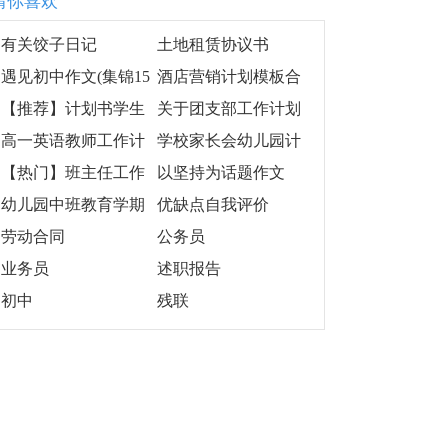
猜你喜欢
有关饺子日记
土地租赁协议书
遇见初中作文(集锦15
酒店营销计划模板合
篇)
集6篇
【推荐】计划书学生
关于团支部工作计划
范文汇总六篇
集锦5篇
高一英语教师工作计
学校家长会幼儿园计
划4篇
划(5篇)
【热门】班主任工作
以坚持为话题作文
计划模板汇编十篇
幼儿园中班教育学期
优缺点自我评价
计划
劳动合同
公务员
业务员
述职报告
初中
残联