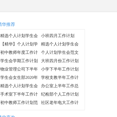
精华推荐
精选个人计划学生会
小班四月工作计划
集合5篇
【精华】个人计划学
精选个人计划学生会
生会模板汇编9篇
模板合集7篇
初中教师年度工作计
个人计划学生会范文
划范文4篇
集锦8篇
学生会学期工作计划
大班四月份工作计划
格式
物业管理公司下半年
小学下半年工作计划
工作计划表
学生会女生部2020年
学校支教半年工作计
下半年工作计划
划
精选个人计划学生会
办公室上半年工作总
锦集六篇
结及下半年工作计划
手术室下半年工作计
纪检部个人工作计划
划范例
（精选8篇）
初中教师工作计划范
社区老年电大工作计
文合集5篇
划书