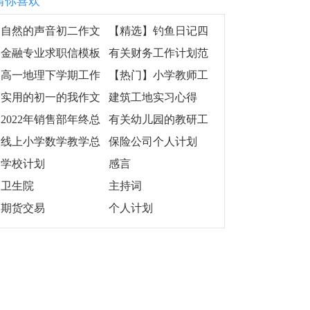
猜你喜欢
自然的声音初二作文
【精选】钓鱼日记四
篇
金融专业求职信模板
有关财务工作计划范
集锦7篇
文合集8篇
高一地理下学期工作
【热门】小学教师工
总结
作计划范文集合6篇
实用的初一的我作文
建筑工地实习心得
锦集8篇
2022年销售部年终总
有关幼儿园的教研工
结范文
作计划(10篇)
线上小学数学教学总
保险公司个人计划
结
学校计划
感言
卫生院
主持词
期货交易
个人计划