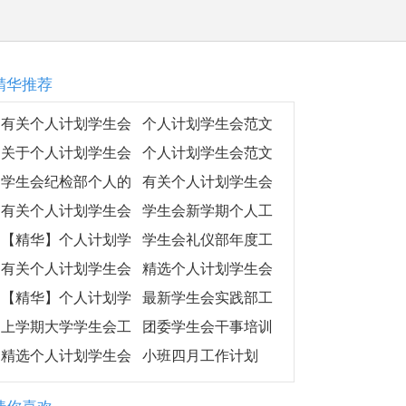
精华推荐
有关个人计划学生会
个人计划学生会范文
范文汇编9篇
集锦7篇
关于个人计划学生会
个人计划学生会范文
模板7篇
汇编9篇
学生会纪检部个人的
有关个人计划学生会
工作计划范文
汇总10篇
有关个人计划学生会
学生会新学期个人工
范文锦集十篇
作计划
【精华】个人计划学
学生会礼仪部年度工
生会四篇
作计划
有关个人计划学生会
精选个人计划学生会
汇总五篇
汇编六篇
【精华】个人计划学
最新学生会实践部工
生会合集5篇
作计划
上学期大学学生会工
团委学生会干事培训
作计划
工作计划
精选个人计划学生会
小班四月工作计划
集合5篇