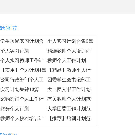
精华推荐
学生顶岗实习计划合
个人实习计划合集6篇
集6篇
个人实习计划
精选教师个人培训计
划汇总五篇
个人实习教师工作计
教师个人工作计划
划
【实用】个人计划4篇
【精品】教师个人计
划模板9篇
公司行政部门个人工
团委学生会书记部工
作计划
作计划
实习计划集锦10篇
大二团支书工作计划
采购部门个人工作计
有关教师个人计划范
划范本
文10篇
财务个人计划
大学团委工作计划范
文2019
教师个人校本培训计
【推荐】培训计划范
划
文集锦五篇