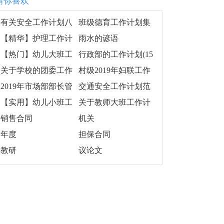
猜你喜欢
有关安全工作计划八
班级德育工作计划集
篇
合15篇
【精华】护理工作计
雨水的谚语
划集锦5篇
【热门】幼儿大班工
行政部的工作计划(15
作计划集合五篇
篇)
关于学校的团委工作
村级2019年妇联工作
计划范文锦集8篇
计划
2019年市场部部长管
交通安全工作计划范
理工作计划书
文
【实用】幼儿小班工
关于教师大班工作计
作计划模板汇总7篇
划模板汇编7篇
销售合同
机关
年度
担保合同
教研
议论文