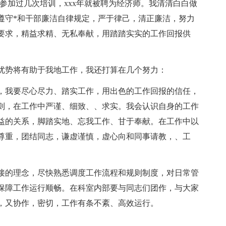
参加过几次培训，xxx年就被聘为经济师。我清清白白做
遵守*和干部廉洁自律规定，严于律己，清正廉洁，努力
要求，精益求精、无私奉献，用踏踏实实的工作回报供
优势将有助于我地工作，我还打算在几个努力：
，我要尽心尽力、踏实工作，用出色的工作回报的信任，
则，在工作中严谨、细致、、求实。我会认识自身的工作
益的关系，脚踏实地、忘我工作、甘于奉献。在工作中以
尊重，团结同志，谦虚谨慎，虚心向和同事请教，、工
接的理念，尽快熟悉调度工作流程和规则制度，对日常管
保障工作运行顺畅。在科室内部要与同志们团作，与大家
，又协作，密切，工作有条不紊、高效运行。