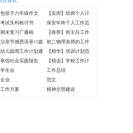
猜你喜欢
包饺子六年级作文
【实用】幼师个人计
划三篇
考试失利检讨书
保安年终个人工作总
结
期末复习广播稿
【推荐】班主任工作
计划集合8篇
父亲节感恩语录15篇
初二物理老师的工作
计划12篇
幼儿园周工作计划通
【精华】培训计划范
用15篇
文汇总五篇
寒假社会实践报告
【精选】学校工作计
【热】
划模板集合7篇
学生会
工作总结
企业
范文
工作方案
精神文明建设