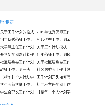
精华推荐
关于工作计划的格式
2019年优秀药师工作
模板
计划范文
14年优秀药师工作计
药师优秀工作计划范
划模板
文
大学班主任工作计划
关于工作计划模板
模板
开学新学期新计划作
14年药师工作计划模
文范文3篇
板推荐
社区居委会工作计划
关于社区居委会工作
集合五篇
计划范文5篇
教师工作计划开头
社区居委会工作计划
集锦5篇
【精华】个人计划学
工作计划开头如何写
生会模板六篇
学生会新学期工作计
初二班主任学期工作
划范文（精选8篇）
计划
学生会部长工作计划
【精华】个人计划学
例文ppt
生会模板集合九篇