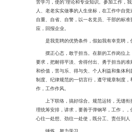
苦学习，使的`理论和专业知识。参加工作，我
人、老老实实做事的人生坐标，在工作中自觉
自重、自省、自警，以一名党员、干部的标准
应，回报企业。
是我竞聘的优势条件，假如我有幸竞聘，
摆正心态，敢于担当。在新的工作岗位上
要求，把耐得平淡、舍得付出、勇于担当的准
和价值，苦与乐、得与失、个人利益和集体利
制度、纪律规范的一切言行，遵守规章制度，
作，工作作风。
上下联络，搞好综合。规范运转，无缝衔
理统筹安排，讲求，要善于弹钢琴，工作，，
心往一处想、劲往一处使，既分工、责任到人
锤炼，努力学习。