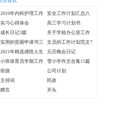
猜你喜欢
2019年内科护理工作
安全工作计划汇总八
计划报告例文
篇
实习心得体会
高三学习计划书
成长日记3篇
关于学校办公室工作
计划模板合集十篇
实用的贫困申请书三
文员的工作计划范文7
篇
篇
2021年精选感悟人生
元旦晚会日记
的格言88条
小班保育员学期工作
雪小学作文合集15篇
计划
班级
公司计划
主持词
民政
赠言
开头