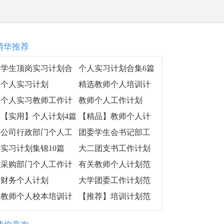
精华推荐
学生顶岗实习计划合
个人实习计划合集6篇
集6篇
个人实习计划
精选教师个人培训计
划汇总五篇
个人实习教师工作计
教师个人工作计划
划
【实用】个人计划4篇
【精品】教师个人计
划模板9篇
公司行政部门个人工
团委学生会书记部工
作计划
作计划
实习计划集锦10篇
大二团支书工作计划
采购部门个人工作计
有关教师个人计划范
划范本
文10篇
财务个人计划
大学团委工作计划范
文2019
教师个人校本培训计
【推荐】培训计划范
划
文集锦五篇