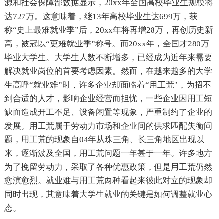
源和社会保障部数据显示，20xx年全国高校毕业生规模将
达727万。这意味着，继13年高校毕业生达699万，获
称“史上最难就业季”后，20xx年将再增28万，再创历史新
高，被冠以“更难就业季”称号。而20xx年，全国才280万
毕业大学生。大学生人数不断增多，已经成为近年来需要
解决就业岗位的首要考虑因素。然而，在越来越多的大学
生高呼“就业难”时，许多企业却面临着“用工荒”，为招不
到合适的人才，影响企业经营而担忧，一些企业因用工短
缺而造成开工不足、设备闲置等现象，严重制约了企业的
发展。用工荒属于劳动力市场和企业间的供求匹配失衡问
题，用工荒的现象自04年从珠三角、长三角地区出现以
来，逐渐波及全国，用工荒问题一年甚于一年。许多地方
为了挽留劳动力，采取了各种优惠政策，但是用工荒仍然
愈演愈烈。就业难与用工荒两种看起来彼此对立的现象却
同时出现，其意味着大学生就业的关键是如何调整就业心
态。