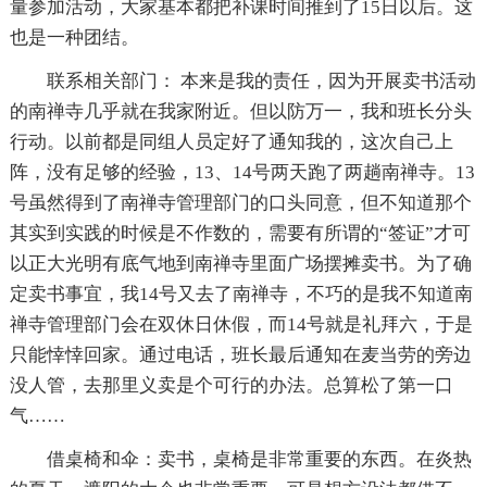
量参加活动，大家基本都把补课时间推到了15日以后。这
也是一种团结。
联系相关部门： 本来是我的责任，因为开展卖书活动
的南禅寺几乎就在我家附近。但以防万一，我和班长分头
行动。以前都是同组人员定好了通知我的，这次自己上
阵，没有足够的经验，13、14号两天跑了两趟南禅寺。13
号虽然得到了南禅寺管理部门的口头同意，但不知道那个
其实到实践的时候是不作数的，需要有所谓的“签证”才可
以正大光明有底气地到南禅寺里面广场摆摊卖书。为了确
定卖书事宜，我14号又去了南禅寺，不巧的是我不知道南
禅寺管理部门会在双休日休假，而14号就是礼拜六，于是
只能悻悻回家。通过电话，班长最后通知在麦当劳的旁边
没人管，去那里义卖是个可行的办法。总算松了第一口
气……
借桌椅和伞：卖书，桌椅是非常重要的东西。在炎热