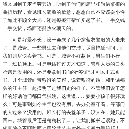
我又回到了麦当劳旁边，听到了他们问庙里和尚借桌椅的
曲折历程，看见班长满脸的歉意，想想自己不应该耍小性
子如此不顾全大局，还是擦擦汗帮忙卖起了书。一手交钱
一手交货，场面还挺热火朝天的。
可是好景不长，没一会来了几个穿蓝衣警服的人走来
了，是城管。一些男生去和他们交涉，尽量拖延时间，而
我们则尽快卖着书。可是，城管不好惹啊，男生们不行
了，班长顶上。可是电话打过去才知道，管理人员的口头
承诺是没用的，还是要拿到书面的“签证”才可以正式卖
书。几个城管面带敷衍的笑容，说着敷衍的话，和电话那
头的汪主任一起摆明了赶我们走的样子。不管我们说了怎
样的好话他们都口气强硬。这世道……耍耍小孩子很好玩
么！可是事到如今生气也没有用。去办公室守着，等部门
的人过来？没用的。班长打的去签单子，没人在，她只能
回来。城管最后还是稍稍松了口，让我们搬书赶紧跑，不
然真的会不顾脸面动用除武装进攻外一切暴力手段赶人。