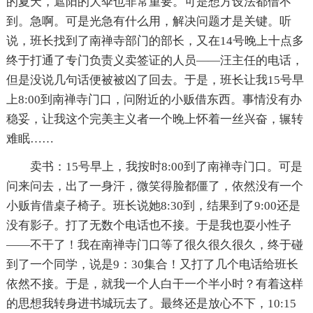
的夏天，遮阳的大伞也非常重要。可是想方设法都借不
到。急啊。可是光急有什么用，解决问题才是关键。听
说，班长找到了南禅寺部门的部长，又在14号晚上十点多
终于打通了专门负责义卖签证的人员——汪主任的电话，
但是没说几句话便被被凶了回去。于是，班长让我15号早
上8:00到南禅寺门口，问附近的小贩借东西。事情没有办
稳妥，让我这个完美主义者一个晚上怀着一丝兴奋，辗转
难眠……
卖书：15号早上，我按时8:00到了南禅寺门口。可是
问来问去，出了一身汗，微笑得脸都僵了，依然没有一个
小贩肯借桌子椅子。班长说她8:30到，结果到了9:00还是
没有影子。打了无数个电话也不接。于是我也耍小性子
——不干了！我在南禅寺门口等了很久很久很久，终于碰
到了一个同学，说是9：30集合！又打了几个电话给班长
依然不接。于是，就我一个人白干一个半小时？有着这样
的思想我转身进书城玩去了。最终还是放心不下，10:15